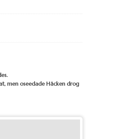
es.
ntat, men oseedade Häcken drog