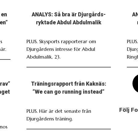
 en
ANALYS: Så bra är Djurgårds-
AN
en”
ryktade Abdul Abdulmalik
s
PLUS. Skysports rapporterar om
PLUS.
är.
Djurgårdens intresse för Abdul
Djur
Abdulmalik, 23.
Ring
grav”
Träningsrapport från Kaknäs:
laget
”We can go running instead”
Följ F
PLUS. Här är det senaste från
Djurgårdens träning.
inos