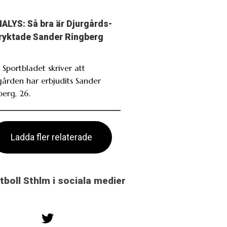
ALYS: Så bra är Djurgårds-
ryktade Sander Ringberg
 Sportbladet skriver att
gården har erbjudits Sander
berg, 26.
Ladda fler relaterade
otboll Sthlm i sociala medier