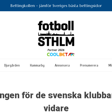
Bettingkollen – jämför Sveriges bästa bettingsidor
Djurgården
Hammarby
Annonsera
Prenumerera
Mi
ngen för de svenska klubbar
vidare