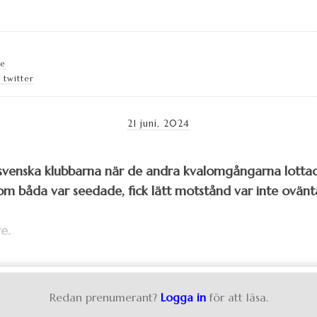
se
 twitter
21 juni, 2024
 svenska klubbarna när de andra kvalomgångarna lottad
om båda var seedade, fick lätt motstånd var inte ovä
e.
Redan prenumerant?
Logga in
för att läsa.