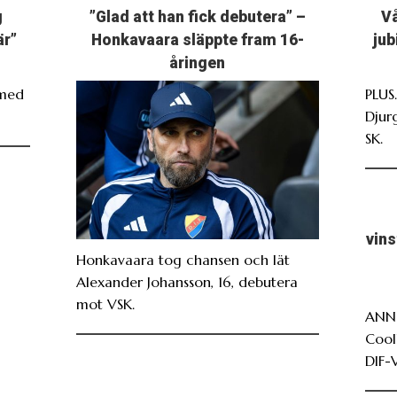
g
”Glad att han fick debutera” –
Vå
är”
Honkavaara släppte fram 16-
jub
åringen
 med
PLUS
Djur
SK.
vin
Honkavaara tog chansen och lät
Alexander Johansson, 16, debutera
mot VSK.
ANNO
Cool
DIF-