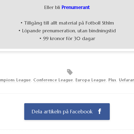
Eller bli
Prenumerant
• Tillgång till allt material på Fotboll Sthlm
• Löpande prenumeration, utan bindningstid
• 99 kronor för 30 dagar
mpions League
,
Conference League
,
Europa League
,
Plus
,
Uefara
Dela artikeln på Facebook