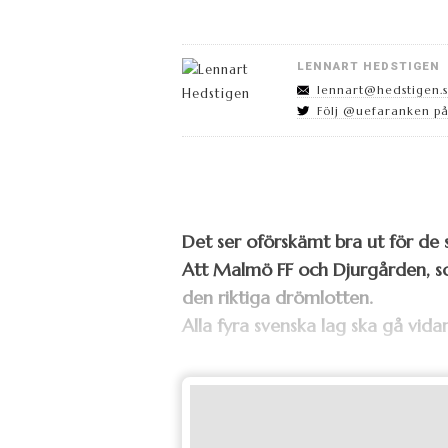
LENNART HEDSTIGEN
lennart@hedstigen.
Följ @uefaranken på
Det ser oförskämt bra ut för de
Att Malmö FF och Djurgården, s
den riktiga drömlotten.
Alla fyra svenska lag ska gå vidar