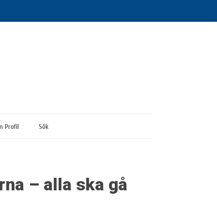
n Profil
Sök
na – alla ska gå