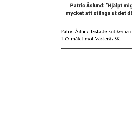
Patric Åslund: ”Hjälpt mi
mycket att stänga ut det d
Patric Åslund tystade kritikerna
1-0-målet mot Västerås SK.