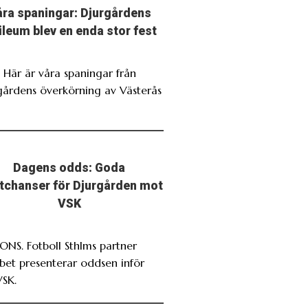
ra spaningar: Djurgårdens
ileum blev en enda stor fest
. Här är våra spaningar från
gårdens överkörning av Västerås
Dagens odds: Goda
stchanser för Djurgården mot
VSK
NS. Fotboll Sthlms partner
bet presenterar oddsen inför
VSK.