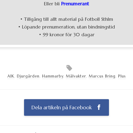
Eller bli
Prenumerant
• Tillgång till allt material på Fotboll Sthlm
• Löpande prenumeration, utan bindningstid
• 99 kronor för 30 dagar
AIK
,
Djurgården
,
Hammarby
,
Målvakter
,
Marcus Bring
,
Plus
Dela artikeln på Facebook