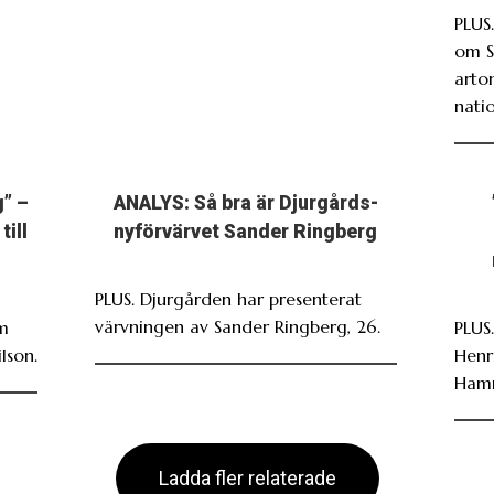
PLUS
om S
arto
nati
g” –
ANALYS: Så bra är Djurgårds-
till
nyförvärvet Sander Ringberg
PLUS. Djurgården har presenterat
värvningen av Sander Ringberg, 26.
om
PLUS
lson.
Henr
Ham
Ladda fler relaterade