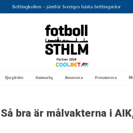
Bettingkollen – jämför Sveriges bästa bettingsidor
Djurgården
Hammarby
Annonsera
Prenumerera
Mi
Så bra är målvakterna i AIK