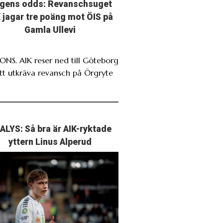
gens odds: Revanschsuget
 jagar tre poäng mot ÖIS på
Gamla Ullevi
NS. AIK reser ned till Göteborg
att utkräva revansch på Örgryte
ALYS: Så bra är AIK-ryktade
yttern Linus Alperud