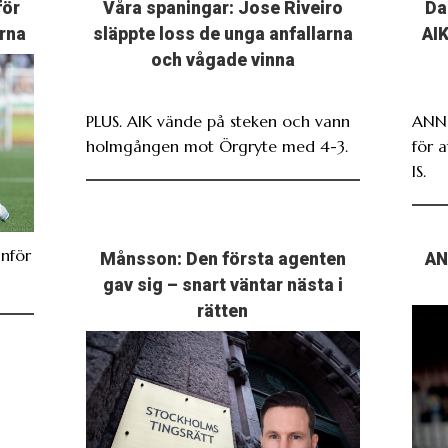
för
Våra spaningar: Jose Riveiro
Da
rna
släppte loss de unga anfallarna
AIK
och vågade vinna
PLUS. AIK vände på steken och vann
ANNO
holmgången mot Örgryte med 4-3.
för 
IS.
nför
Månsson: Den första agenten
AN
gav sig – snart väntar nästa i
rätten