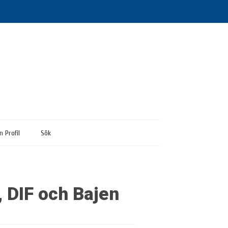
n Profil
Sök
, DIF och Bajen