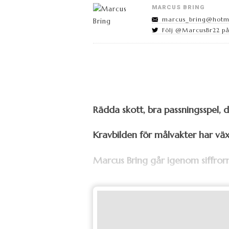
MARCUS BRING
marcus_bring@hotm
Följ @MarcusBr22 på
Rädda skott, bra passningsspel,
Kravbilden för målvakter har vä
Marcus Bring går igenom siffrorn