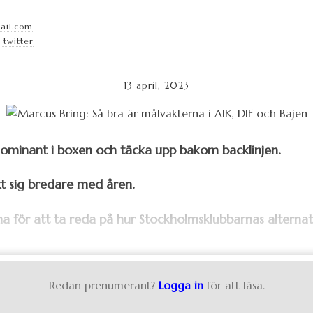
ail.com
 twitter
13 april, 2023
 dominant i boxen och täcka upp bakom backlinjen.
xt sig bredare med åren.
a för att ta reda på hur Stockholmsklubbarnas alternativ
Redan prenumerant?
Logga in
för att läsa.