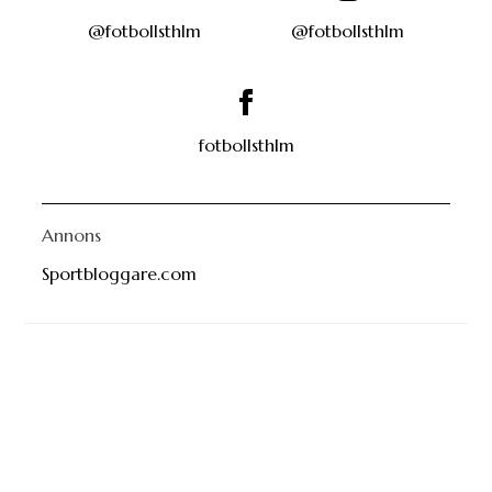
@fotbollsthlm
@fotbollsthlm
fotbollsthlm
Annons
Sportbloggare.com