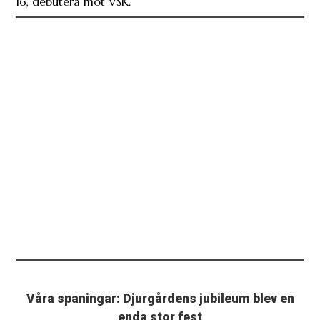
16, debutera mot VSK.
Våra spaningar: Djurgårdens jubileum blev en
enda stor fest