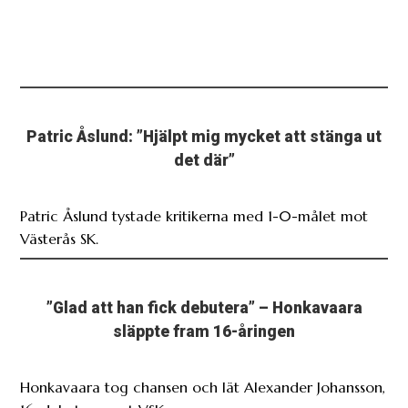
Patric Åslund: ”Hjälpt mig mycket att stänga ut
det där”
Patric Åslund tystade kritikerna med 1-0-målet mot
Västerås SK.
”Glad att han fick debutera” – Honkavaara
släppte fram 16-åringen
Honkavaara tog chansen och lät Alexander Johansson,