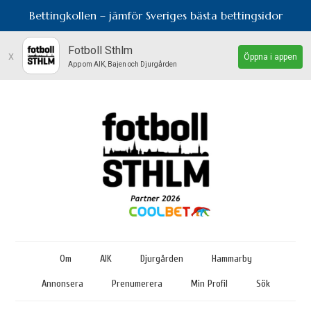
Bettingkollen – jämför Sveriges bästa bettingsidor
Fotboll Sthlm
x
Öppna i appen
App om AIK, Bajen och Djurgården
Om
AIK
Djurgården
Hammarby
Annonsera
Prenumerera
Min Profil
Sök