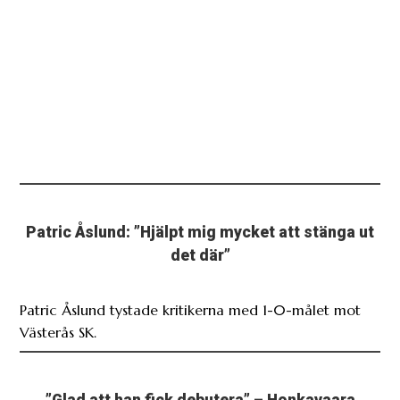
Patric Åslund: ”Hjälpt mig mycket att stänga ut
det där”
Patric Åslund tystade kritikerna med 1-0-målet mot
Västerås SK.