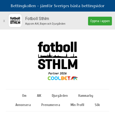
Bettingkollen – jämför Sveriges bästa bettingsidor
Fotboll Sthlm
x
Öppna i appen
App om AIK, Bajen och Djurgården
Om
AIK
Djurgården
Hammarby
Annonsera
Prenumerera
Min Profil
Sök