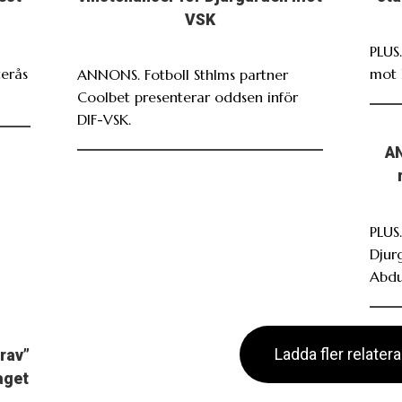
VSK
PLUS.
terås
mot 
ANNONS. Fotboll Sthlms partner
Coolbet presenterar oddsen inför
DIF-VSK.
AN
PLUS
Djur
Abdu
Ladda fler relater
grav”
laget