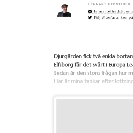
LENNART HEDSTIGEN
lennart@hedstigen.
Följ @uefaranken på
Djurgården fick två enkla bortam
Elfsborg får det svårt i Europa 
Sedan är den stora frågan hur ma
Här är mina tankar efter lottning