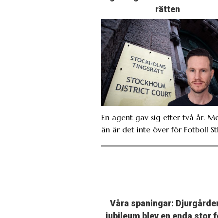
rätten
En agent gav sig efter två år. M
än är det inte över för Fotboll St
Våra spaningar: Djurgårde
jubileum blev en enda stor f