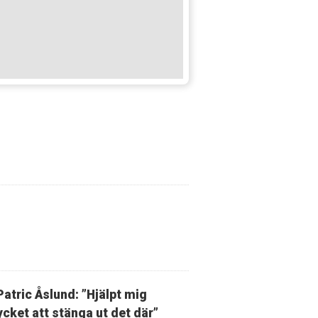
Patric Åslund: ”Hjälpt mig
cket att stänga ut det där”