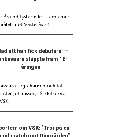
ic Åslund tystade kritikerna med
målet mot Västerås SK.
lad att han fick debutera” –
nkavaara släppte fram 16-
åringen
avaara tog chansen och lät
ander Johansson, 16, debutera
VSK.
portern om VSK: ”Tror på en
ngd match mot Djurgården”