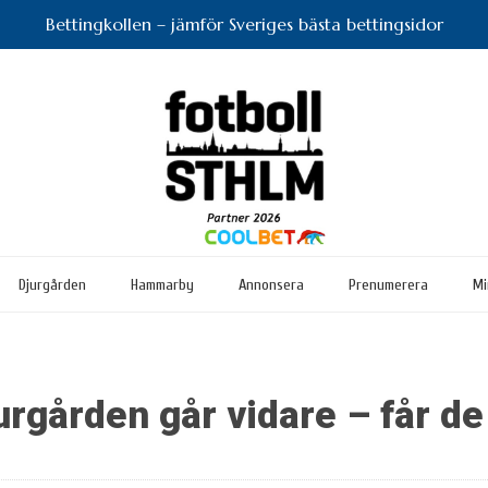
Bettingkollen – jämför Sveriges bästa bettingsidor
Djurgården
Hammarby
Annonsera
Prenumerera
Mi
urgården går vidare – får d