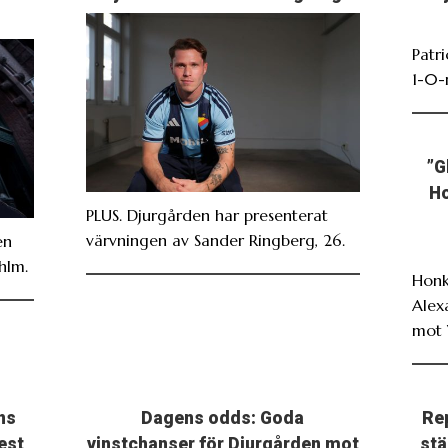
Patr
1-0-
”G
Ho
PLUS. Djurgården har presenterat
värvningen av Sander Ringberg, 26.
en
hlm.
Honk
Alex
mot 
ns
Dagens odds: Goda
Re
est
vinstchanser för Djurgården mot
stä