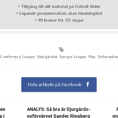
• Tillgång till allt material på Fotboll Sthlm
• Löpande prenumeration, utan bindningstid
• 99 kronor för 30 dagar
Conference League
,
Djurgården
,
Europa League
,
Plus
,
Uefaranken
Dela artikeln på Facebook
ten
ANALYS: Så bra är Djurgårds-
a i
nyförvärvet Sander Ringberg
my