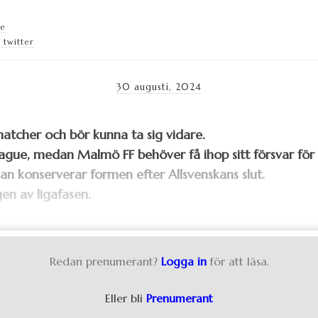
se
 twitter
30 augusti, 2024
atcher och bör kunna ta sig vidare.
League, medan Malmö FF behöver få ihop sitt försvar för
n konserverar formen efter Allsvenskans slut.
en av ligafasen.
Redan prenumerant?
Logga in
för att läsa.
Eller bli
Prenumerant