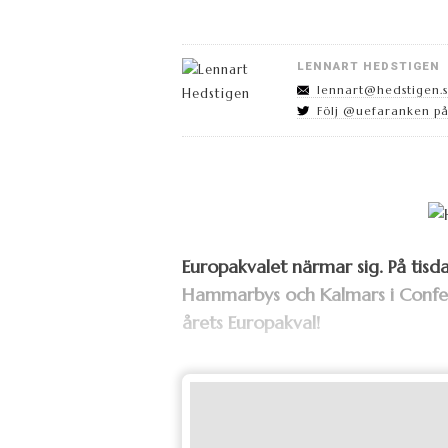
LENNART HEDSTIGEN
lennart@hedstigen.
Följ @uefaranken på
Europakvalet närmar sig. På tis
Hammarbys och Kalmars i Confe
årets Europakval!