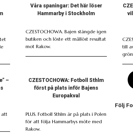
Våra spaningar: Det här löser
CZE
om
Hammarby i Stockholm
vi
CZESTOCHOWA. Bajen stängde igen
butiken och löste ett mållöst resultat
tet
CZE
mot Rakow.
de
till 
grönv
e” –
CZESTOCHOWA: Fotboll Sthlm
ns
först på plats inför Bajens
Europakval
Följ F
att
PLUS. Fotboll Sthlm är på plats i Polen
för att följa Hammarbys möte med
Rakow.