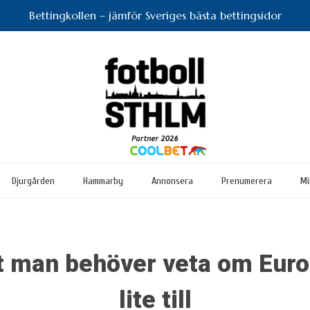
Bettingkollen – jämför Sveriges bästa bettingsidor
Djurgården
Hammarby
Annonsera
Prenumerera
Mi
lt man behöver veta om Euro
lite till