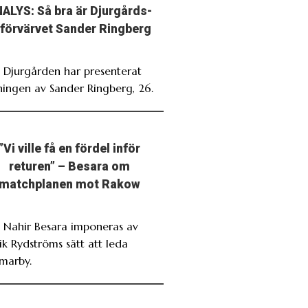
ALYS: Så bra är Djurgårds-
förvärvet Sander Ringberg
. Djurgården har presenterat
ningen av Sander Ringberg, 26.
”Vi ville få en fördel inför
returen” – Besara om
matchplanen mot Rakow
. Nahir Besara imponeras av
ik Rydströms sätt att leda
marby.