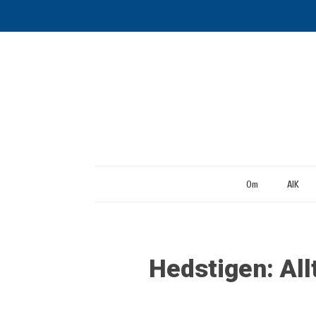
Om
AIK
Hedstigen: Al