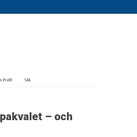
n Profil
Sök
pakvalet – och