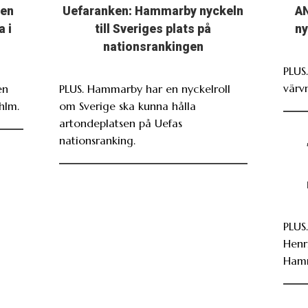
ten
Uefaranken: Hammarby nyckeln
AN
a i
till Sveriges plats på
ny
nationsrankingen
PLUS
värv
en
PLUS. Hammarby har en nyckelroll
hlm.
om Sverige ska kunna hålla
artondeplatsen på Uefas
nationsranking.
PLUS
Henr
Ham