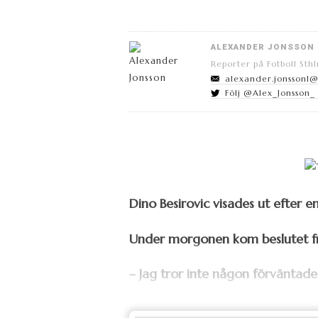
ALEXANDER JONSSON
Reporter på Fotboll Sth
alexander.jonsson1
Följ @Alex_Jonsson_ 
Dino Besirovic visades ut efter e
Under morgonen kom beslutet frå
– Jag tror inte någon förväntade