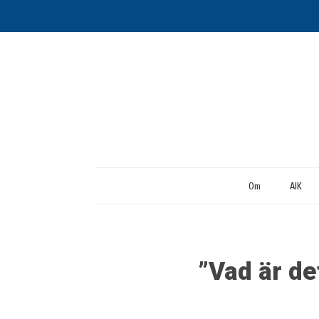
Om
AIK
”Vad är de