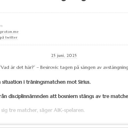
lm
@proton.me
på twitter
25 juni, 2025
n situation i träningsmatchen mot Sirius.
n disciplinnämnden att bosniern stängs av tre matcher
 sig tre matcher, säger AIK-spelaren.