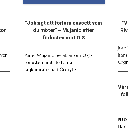
”Jobbigt att förlora oavsett vem
”V
kor
du möter” – Mujanic efter
Riv
förlusten mot ÖIS
Jose
över
hans
Amel Mujanic berättar om 0-3-
Örgr
förlusten mot de forna
lagkamraterna i Örgryte.
Våra
fä
PLUS
klar