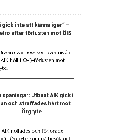
i gick inte att känna igen” –
eiro efter förlusten mot ÖIS
 Riveiro var besviken över nivån
 AIK höll i 0-3-förlusten mot
yte.
 spaningar: Utbuat AIK gick i
llan och straffades hårt mot
Örgryte
. AIK nollades och förlorade
t när Örgryte kom på besök och