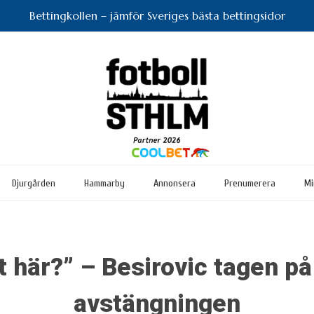
Bettingkollen – jämför Sveriges bästa bettingsidor
Djurgården
Hammarby
Annonsera
Prenumerera
Mi
t här?” – Besirovic tagen p
avstängningen