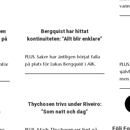
vann
men
Bergquist har hittat
 på
kontinuiteten: ”Allt blir enklare”
PLUS. Saker har äntligen börjat falla
på plats för Lukas Bergquist i AIK.
nför
PLUS
själv
men 
Thychosen trivs under Riveiro:
s
”Som natt och dag”
Följ F
go
PLUS. Mads Thychosen ser ljust på