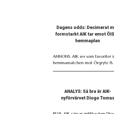
Dagens odds: Decimerat 
formstarkt AIK tar emot ÖIS
hemmaplan
ANNONS. AIK ses som favoriter i
hemmamatchen mot Örgryte IS.
ANALYS: Så bra är AIK-
nyförvärvet Diogo Toma
PLUS. AIK värvar mittbacken Dio