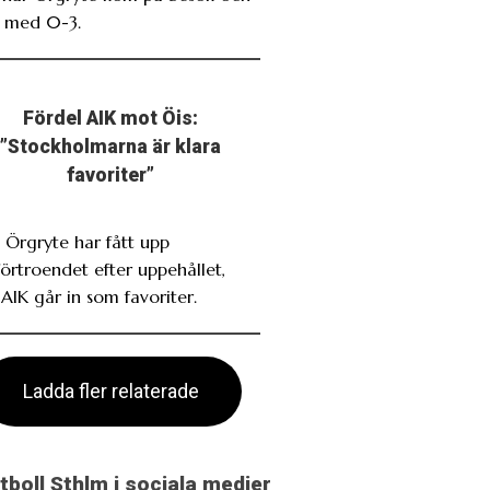
 med 0-3.
Fördel AIK mot Öis:
”Stockholmarna är klara
favoriter”
. Örgryte har fått upp
förtroendet efter uppehållet,
AIK går in som favoriter.
Ladda fler relaterade
otboll Sthlm i sociala medier