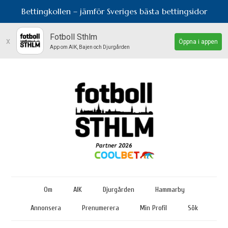
Bettingkollen – jämför Sveriges bästa bettingsidor
Fotboll Sthlm
x
Öppna i appen
App om AIK, Bajen och Djurgården
Om
AIK
Djurgården
Hammarby
Annonsera
Prenumerera
Min Profil
Sök