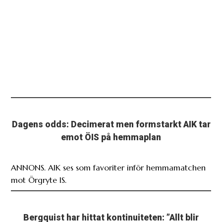
Dagens odds: Decimerat men formstarkt AIK tar
emot ÖIS på hemmaplan
ANNONS. AIK ses som favoriter inför hemmamatchen
mot Örgryte IS.
Bergquist har hittat kontinuiteten: ”Allt blir