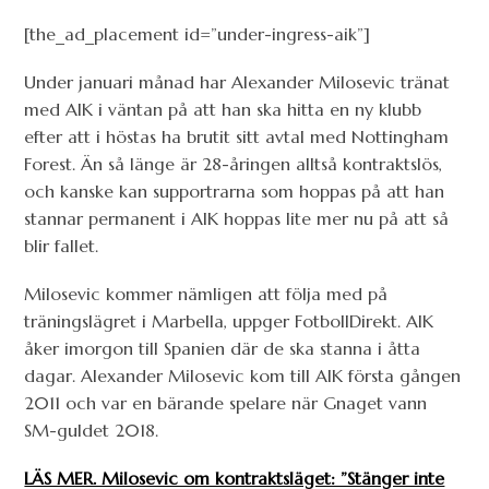
[the_ad_placement id=”under-ingress-aik”]
Under januari månad har Alexander Milosevic tränat
med AIK i väntan på att han ska hitta en ny klubb
efter att i höstas ha brutit sitt avtal med Nottingham
Forest. Än så länge är 28-åringen alltså kontraktslös,
och kanske kan supportrarna som hoppas på att han
stannar permanent i AIK hoppas lite mer nu på att så
blir fallet.
Milosevic kommer nämligen att följa med på
träningslägret i Marbella, uppger FotbollDirekt. AIK
åker imorgon till Spanien där de ska stanna i åtta
dagar. Alexander Milosevic kom till AIK första gången
2011 och var en bärande spelare när Gnaget vann
SM-guldet 2018.
LÄS MER. Milosevic om kontraktsläget: ”Stänger inte