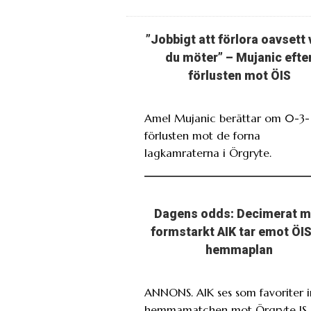
”Jobbigt att förlora oavsett
du möter” – Mujanic efte
förlusten mot ÖIS
Amel Mujanic berättar om 0-3-
förlusten mot de forna
lagkamraterna i Örgryte.
Dagens odds: Decimerat 
formstarkt AIK tar emot ÖIS
hemmaplan
ANNONS. AIK ses som favoriter i
hemmamatchen mot Örgryte IS.