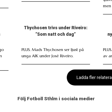
men 
Thychosen trivs under Riveiro:
s
”Som natt och dag”
ny
go
PLUS. Mads Thychosen ser ljust på
PLUS
n
unga AIK under José Riveiro.
av an
Ladda fler relater
Följ Fotboll Sthlm i sociala medier