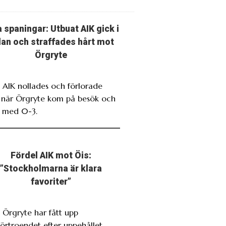
 spaningar: Utbuat AIK gick i
llan och straffades hårt mot
Örgryte
. AIK nollades och förlorade
t när Örgryte kom på besök och
 med 0-3.
Fördel AIK mot Öis:
”Stockholmarna är klara
favoriter”
. Örgryte har fått upp
förtroendet efter uppehållet,