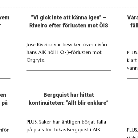
 vem
”Vi gick inte att känna igen” –
Våra
r
Riveiro efter förlusten mot ÖIS
fä
Jose Riveiro var besviken över nivån
hans AIK höll i 0-3-förlusten mot
PLUS
Örgryte.
klar
vann
men
Bergquist har hittat
 på
kontinuiteten: ”Allt blir enklare”
PLUS. Saker har äntligen börjat falla
på plats för Lukas Bergquist i AIK.
nför
PLUS
själv