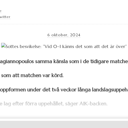
e
witter
6 oktober, 2024
agiannopoulos samma känsla som i de tidigare matche
 som att matchen var körd.
ta toppformen under det två veckor långa landslagsuppehå
e lag efter förra uppehållet, säger AIK-backen.