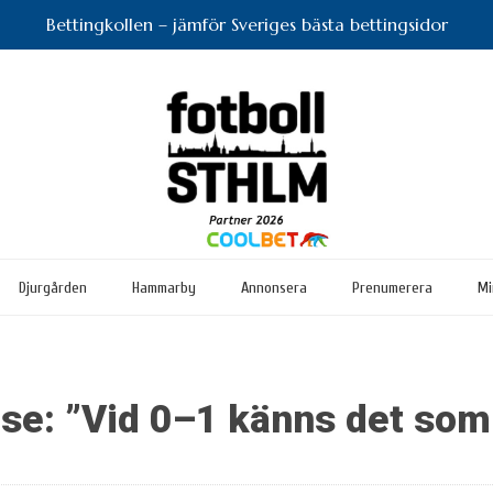
Bettingkollen – jämför Sveriges bästa bettingsidor
Djurgården
Hammarby
Annonsera
Prenumerera
Mi
se: ”Vid 0–1 känns det som 