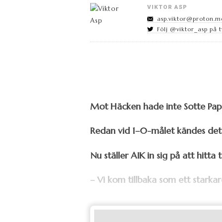
VIKTOR ASP
asp.viktor@proton.m
Följ @viktor_asp på t
Mot Häcken hade inte Sotte Pap
Redan vid 1–0-målet kändes det
Nu ställer AIK in sig på att hit
– Vi kom tillbaka som ett starkar