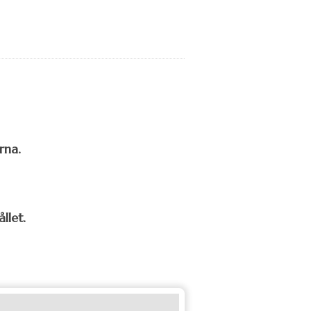
rna.
llet.