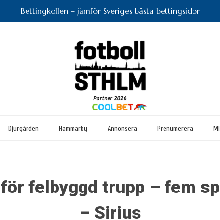
Bettingkollen – jämför Sveriges bästa bettingsidor
Djurgården
Hammarby
Annonsera
Prenumerera
Mi
för felbyggd trupp – fem sp
– Sirius