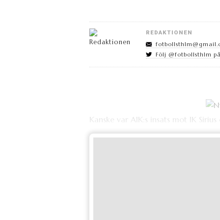
REDAKTIONEN
fotbollsthlm@gmail
Följ @fotbollsthlm på
Kanske var AIK:s insats mot IK Sirius e