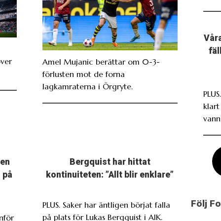
Våra
fä
över
Amel Mujanic berättar om 0-3-
förlusten mot de forna
lagkamraterna i Örgryte.
PLUS
klar
vann
men
Bergquist har hittat
 på
kontinuiteten: ”Allt blir enklare”
Följ F
PLUS. Saker har äntligen börjat falla
på plats för Lukas Bergquist i AIK.
nför