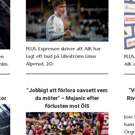
PLUS. Expressen skriver att AIK har
lagt ett bud på Lilleströms Linus
en
PLUS
Alperud, 20.
hlm.
AIK 
”Jobbigt att förlora oavsett vem
”V
kor
du möter” – Mujanic efter
Riv
förlusten mot ÖIS
Jose
hans
Örgr