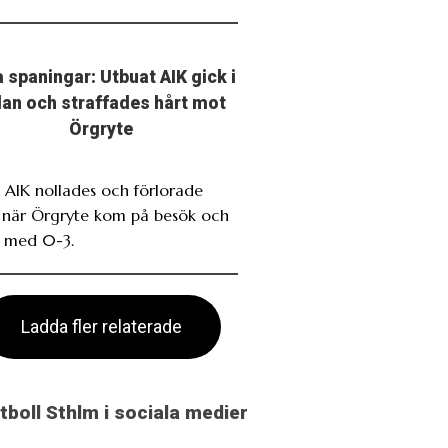
 spaningar: Utbuat AIK gick i
llan och straffades hårt mot
Örgryte
. AIK nollades och förlorade
t när Örgryte kom på besök och
 med 0-3.
Ladda fler relaterade
otboll Sthlm i sociala medier