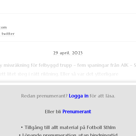
.com
 twitter
29 april, 2023
tt litet steg i rätt riktning. Eller så var det ytterligare
Redan prenumerant?
Logga in
för att läsa.
Eller bli
Prenumerant
• Tillgång till allt material på Fotboll Sthlm
• Löpande prenumeration, utan bindningstid