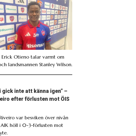
. Erick Otieno talar varmt om
och landsmannen Stanley Wilson.
i gick inte att känna igen” –
eiro efter förlusten mot ÖIS
 Riveiro var besviken över nivån
 AIK höll i 0-3-förlusten mot
yte.