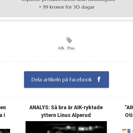
• 99 kronor för 30 dagar
AIK
,
Plus
Dela artikeln på Facebook
ten
ANALYS: Så bra är AIK-ryktade
”AI
a i
yttern Linus Alperud
Oti