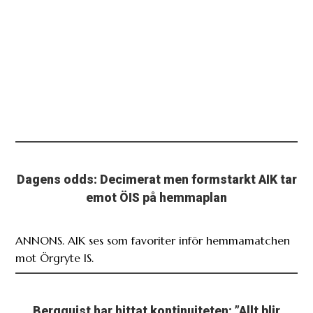
Dagens odds: Decimerat men formstarkt AIK tar
emot ÖIS på hemmaplan
ANNONS. AIK ses som favoriter inför hemmamatchen
mot Örgryte IS.
Bergquist har hittat kontinuiteten: ”Allt blir