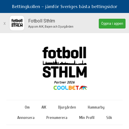
Bettingkollen – jämför Sveriges bästa bettingsidor
Fotboll Sthlm
x
Öppna i appen
App om AIK, Bajen och Djurgården
Om
AIK
Djurgården
Hammarby
Annonsera
Prenumerera
Min Profil
Sök