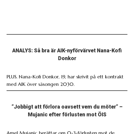
ANALYS: Så bra är AIK-nyförvärvet Nana-Kofi
Donkor
PLUS. Nana-Kofi Donkor, 19, har skrivit på ett kontrakt
med AIK över säsongen 2030.
”Jobbigt att förlora oavsett vem du möter” –
Mujanic efter förlusten mot ÖIS
Amel Mujanic berättar om 0-3-förlusten mot de