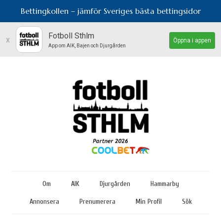
Bettingkollen – jämför Sveriges bästa bettingsidor
Fotboll Sthlm
x
Öppna i appen
App om AIK, Bajen och Djurgården
Om
AIK
Djurgården
Hammarby
Annonsera
Prenumerera
Min Profil
Sök