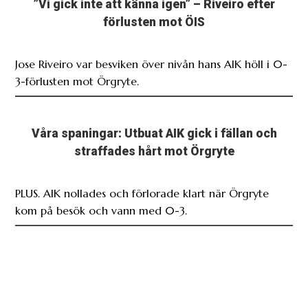
”Vi gick inte att känna igen” – Riveiro efter
förlusten mot ÖIS
Jose Riveiro var besviken över nivån hans AIK höll i 0-
3-förlusten mot Örgryte.
Våra spaningar: Utbuat AIK gick i fällan och
straffades hårt mot Örgryte
PLUS. AIK nollades och förlorade klart när Örgryte
kom på besök och vann med 0-3.