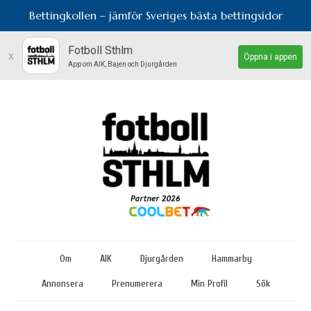
Bettingkollen – jämför Sveriges bästa bettingsidor
Fotboll Sthlm
x
Öppna i appen
App om AIK, Bajen och Djurgården
Om
AIK
Djurgården
Hammarby
Annonsera
Prenumerera
Min Profil
Sök