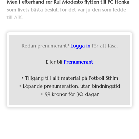
Men i efterhand
ser Rui Modesto flytten till FC Honka
som livets bästa beslut, f
ör det var ju den som ledde
till AIK.
Redan prenumerant?
Logga in
för att läsa.
Eller bli
Prenumerant
• Tillgång till allt material på Fotboll Sthlm
• Löpande prenumeration, utan bindningstid
• 99 kronor för 30 dagar