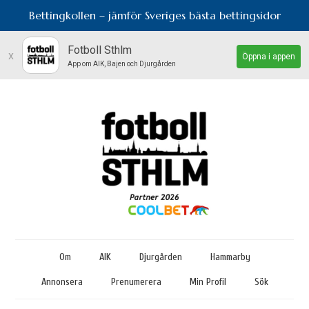
Bettingkollen – jämför Sveriges bästa bettingsidor
Fotboll Sthlm
x
Öppna i appen
App om AIK, Bajen och Djurgården
Om
AIK
Djurgården
Hammarby
Annonsera
Prenumerera
Min Profil
Sök