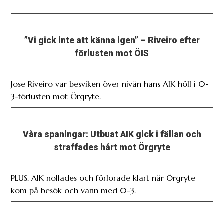
”Vi gick inte att känna igen” – Riveiro efter
förlusten mot ÖIS
Jose Riveiro var besviken över nivån hans AIK höll i 0-
3-förlusten mot Örgryte.
Våra spaningar: Utbuat AIK gick i fällan och
straffades hårt mot Örgryte
PLUS. AIK nollades och förlorade klart när Örgryte
kom på besök och vann med 0-3.