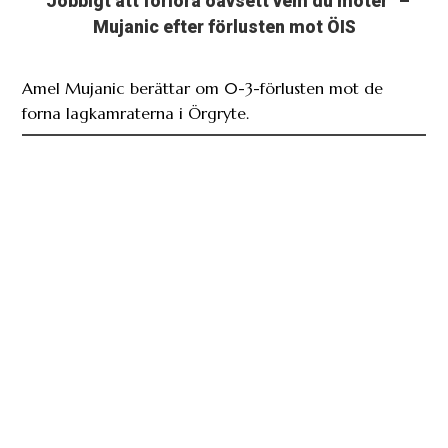
”Jobbigt att förlora oavsett vem du möter” –
Mujanic efter förlusten mot ÖIS
Amel Mujanic berättar om 0-3-förlusten mot de
forna lagkamraterna i Örgryte.