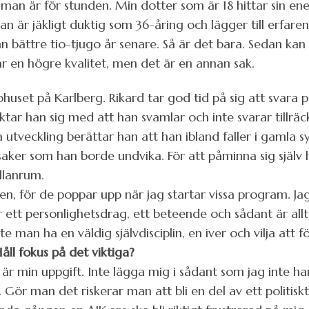
man är för stunden. Min dotter som är 18 hittar sin energ
an är jäkligt duktig som 36-åring och lägger till erfare
an bättre tio-tjugo år senare. Så är det bara. Sedan kan
r en högre kvalitet, men det är en annan sak.
huset på Karlberg. Rikard tar god tid på sig att svara 
säktar han sig med att han svamlar och inte svarar tillrä
utveckling berättar han att han ibland faller i gamla syn
aker som han borde undvika. För att påminna sig själv 
llanrum.
en, för de poppar upp när jag startar vissa program. Jag
 ett personlighetsdrag, ett beteende och sådant är allt
 man ha en väldig självdisciplin, en iver och vilja att f
åll fokus på det viktiga?
 är min uppgift. Inte lägga mig i sådant som jag inte h
Gör man det riskerar man att bli en del av ett politisk