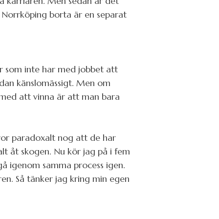
å karriären. Men sedan är det
de. Norrköping borta är en separat
er som inte har med jobbet att
sidan känslomässigt. Men om
 med att vinna är att man bara
tror paradoxalt nog att de har
lt åt skogen. Nu kör jag på i fem
t gå igenom samma process igen.
ren. Så tänker jag kring min egen