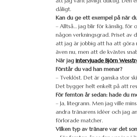
att jag varit jävligt duktig. Den 
dåligt.
Kan du ge ett exempel på när du
– Alltså… jag blir för känslig, fö
någon verkningsgrad. Priset av 
att jag är jobbig att ha att gör
även nu, men att de kvästes sna
När jag
intervjuade Björn Wesstr
Förstår du vad han menar?
– Tveklöst. Det är ganska stor s
Det bygger helt enkelt på att re
För femton år sedan: hade du me
– Ja, litegrann. Men jag ville mi
andra tränarens idéer och jag anv
förlorade matcher.
Vilken typ av tränare var det som