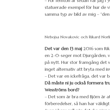
– För femton år sedan var jag i 
statuerade exempel för hur de vi
samma typ av bild av mig – “den 
Nebojsa Novakovic och Rikard Norl
Det var den 13 maj
2016 som Rika
en 2-0-seger mot Djurgården, vilke
på nytt. Hur stor framgång det v
inget alternativ att bryta med 
– Det var en ickefråga, det var 
Då måste ni ju också formera trup
Wesströms bord?
– Det som är bra med Björn är att
förberedelser, så han har väldig