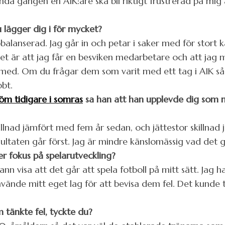
enda gången en AIK:are ska bli riktigt frustrerad på mig 
 lägger dig i för mycket?
r obalanserad. Jag går in och petar i saker med för stort 
det är att jag får en besviken medarbetare och att jag
a med. Om du frågar dem som varit med ett tag i AIK så
bbt.
öm tidigare i somras
sa han att han upplevde dig som me
killnad jämfört med fem år sedan, och jättestor skillna
sultaten går först. Jag är mindre känslomässig vad det g
r fokus på spelarutveckling?
nsann visa att det går att spela fotboll på mitt sätt. Ja
ände mitt eget lag för att bevisa dem fel. Det kunde till
 tänkte fel, tyckte du?