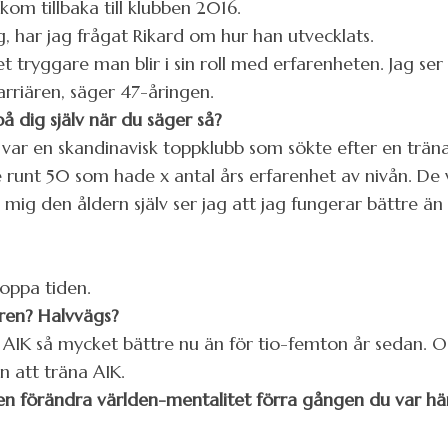
om tillbaka till klubben 2016.
g, har jag frågat Rikard om hur han utvecklats.
ket tryggare man blir i sin roll med erfarenheten. Jag s
karriären, säger 47-åringen.
på dig själv när du säger så?
t var en skandinavisk toppklubb som sökte efter en trän
re runt 50 som hade x antal års erfarenhet av nivån. De
mig den åldern själv ser jag att jag fungerar bättre än
oppa tiden.
ären? Halvvägs?
u AIK så mycket bättre nu än för tio-femton år sedan. Oc
n att träna AIK.
en förändra världen-mentalitet förra gången du var här.