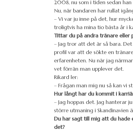
2008, nu som i tiden sedan han k
Nu, när bandaren har rullat igån
– Vi var ju inne på det, hur myc
troligtvis ha mina tio bästa år i 
Tittar du på andra tränare eller 
– Jag tror att det är så bara. De
profil var att de sökte en träna
erfarenheten. Nu när jag närmar 
vet förrän man upplever det.
Rikard ler:
– Frågan man mig nu så kan vi st
Hur långt har du kommit i karri
– Jag hoppas det. Jag hanterar j
större utmaning i Skandinavien ä
Du har sagt till mig att du hade 
det?