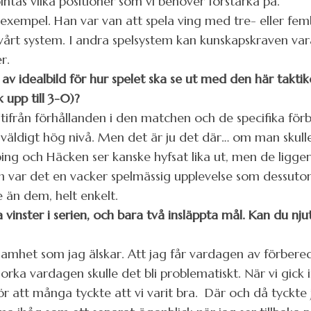
ointas vilka positioner som vi behöver förstärka på.
 exempel. Han var van att spela ving med tre- eller fem
i vårt system. I andra spelsystem kan kunskapskraven var
r.
v idealbild för hur spelet ska se ut med den här taktike
 upp till 3-0)?
Utifrån förhållanden i den matchen och de specifika förb
å väldigt hög nivå. Men det är ju det där… om man skul
ping och Häcken ser kanske hyfsat lika ut, men de ligger
n var det en vacker spelmässig upplevelse som dessu
e än dem, helt enkelt.
 vinster i serien, och bara två insläppta mål. Kan du nju
ksamhet som jag älskar. Att jag får vardagen av förbere
orka vardagen skulle det bli problematiskt. När vi gick 
för att många tyckte att vi varit bra. Där och då tyckte 