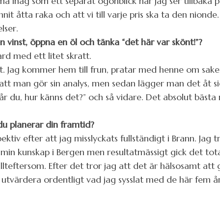
 ihåg som ett separat ögonblick när jag ser tillbaka p
unnit åtta raka och att vi till varje pris ska ta den nion
lser.
inst, öppna en öl och tänka “det här var skönt!”?
ard med ett litet skratt.
sätt. Jag kommer hem till frun, pratar med henne om sak
 att man gör sin analys, men sedan lägger man det åt 
år du, hur känns det?” och så vidare. Det absolut bästa
du planerar din framtid?
ktiv efter att jag misslyckats fullständigt i Brann. Jag 
in kunskap i Bergen men resultatmässigt gick det tota
lteftersom. Efter det tror jag att det är hälsosamt at
h utvärdera ordentligt vad jag sysslat med de här fem å