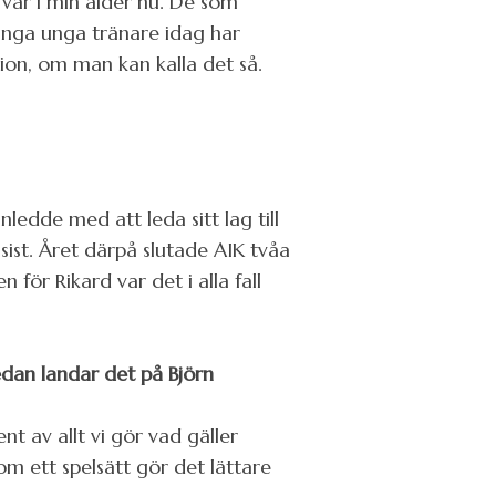
 var i min ålder nu. De som
många unga tränare idag har
ion, om man kan kalla det så.
edde med att leda sitt lag till
 sist. Året därpå slutade AIK tvåa
ör Rikard var det i alla fall
sedan landar det på Björn
t av allt vi gör vad gäller
om ett spelsätt gör det lättare