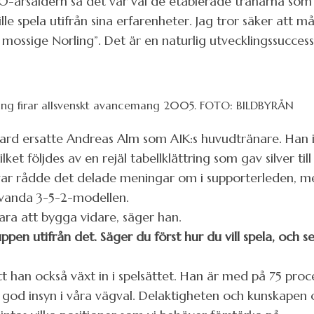
30-årsåldern så det var väl de etablerade tränarna som
lle spela utifrån sina erfarenheter. Jag tror säker att 
mossige Norling”. Det är en naturlig utvecklingssuccess
ing firar allsvenskt avancemang 2005. FOTO: BILDBYRÅN
rd ersatte Andreas Alm som AIK:s huvudtränare. Han inl
t följdes av en rejäl tabellklättring som gav silver till
ar rådde det delade meningar om i supporterleden, men f
invanda 3-5-2-modellen.
bara att bygga vidare, säger han.
pen utifrån det. Säger du först hur du vill spela, och 
 han också växt in i spelsättet. Han är med på 75 procen
t god insyn i våra vägval. Delaktigheten och kunskapen 