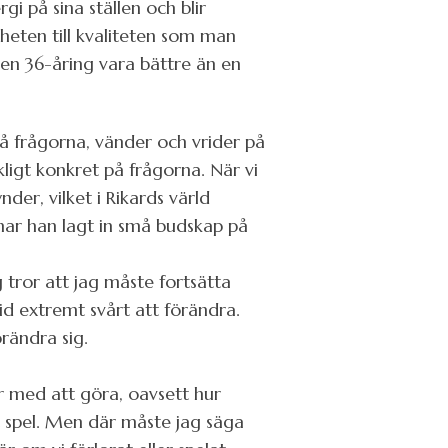
i på sina ställen och blir
nheten till kvaliteten som man
 en 36-åring vara bättre än en
på frågorna, vänder och vrider på
ckligt konkret på frågorna. När vi
der, vilket i Rikards värld
har han lagt in små budskap på
 tror att jag måste fortsätta
id extremt svårt att förändra.
örändra sig.
ar med att göra, oavsett hur
t spel. Men där måste jag säga