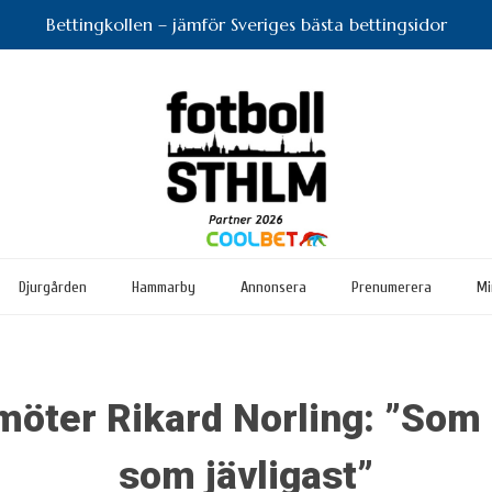
Bettingkollen – jämför Sveriges bästa bettingsidor
Djurgården
Hammarby
Annonsera
Prenumerera
Mi
möter Rikard Norling: ”Som 
som jävligast”