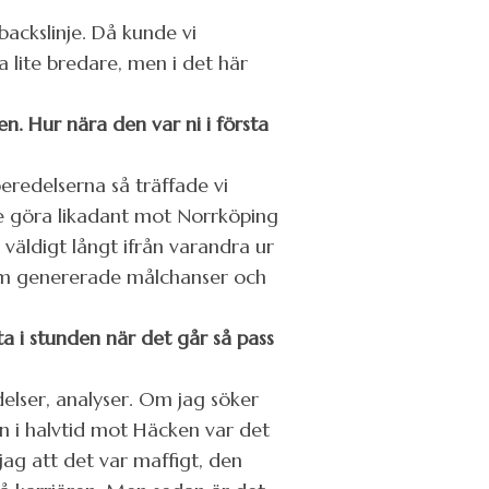
backslinje. Då kunde vi
a lite bredare, men i det här
n. Hur nära den var ni i första
eredelserna så träffade vi
le göra likadant mot Norrköping
 väldigt långt ifrån varandra ur
tom genererade målchanser och
ta i stunden när det går så pass
delser, analyser. Om jag söker
in i halvtid mot Häcken var det
jag att det var maffigt, den