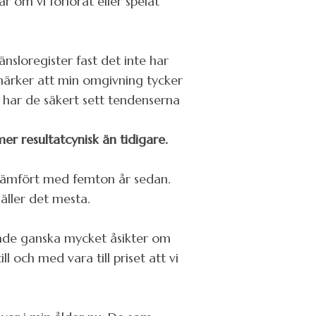
är om vi förlorat eller spelat
känsloregister fast det inte har
 märker att min omgivning tycker
 har de säkert sett tendenserna
r resultatcynisk än tidigare.
d jämfört med femton år sedan.
äller det mesta.
g hade ganska mycket åsikter om
 och med vara till priset att vi