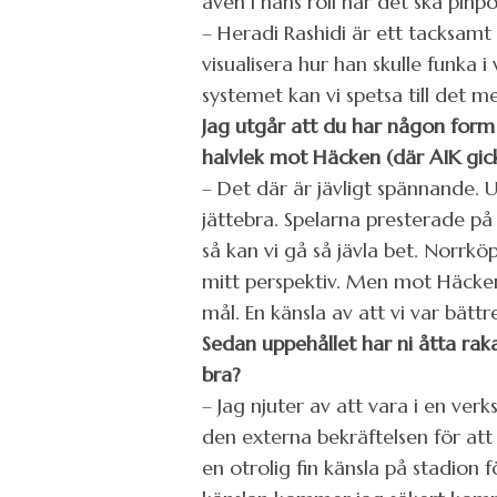
även i hans roll när det ska pinp
– Heradi Rashidi är ett tacksamt
visualisera hur han skulle funka 
systemet kan vi spetsa till det me
Jag utgår att du har någon form a
halvlek mot Häcken (där AIK gick
– Det där är jävligt spännande. 
jättebra. Spelarna presterade p
så kan vi gå så jävla bet. Norrkö
mitt perspektiv. Men mot Häcke
mål. En känsla av att vi var bättr
Sedan uppehållet har ni åtta raka
bra?
– Jag njuter av att vara i en ver
den externa bekräftelsen för att 
en otrolig fin känsla på stadion 