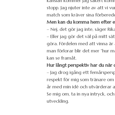
känslan kommer jag säkert komma
stopp. Jag njuter inte av att vi v
match som kräver sina förberede
Men kan du komma hem efter en v
– Nej, det gör jag inte, säger Rik
– Eller jag gör det väl på mitt 
göra. Fördelen med att vinna är
man förlorar blir det mer “hur m
kan se framåt.
Hur långt perspektiv har du när 
– Jag drog igång ett femårsperspe
respekt för mig som tränare om m
år med min idé och utvärderar al
Se mig om, ta in nya intryck, oc
utveckling.