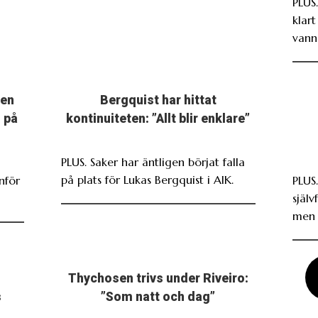
PLUS
klar
vann
men
Bergquist har hittat
 på
kontinuiteten: ”Allt blir enklare”
PLUS. Saker har äntligen börjat falla
på plats för Lukas Bergquist i AIK.
nför
PLUS
själv
men 
Thychosen trivs under Riveiro:
s
”Som natt och dag”