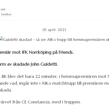
.com
 twitter
10 april, 2023
miär mot IFK Norrköping på Friends.
orm av skadade John Guidetti.
BK blev det bara 22 minuter, i hemmapremiären mot Nor
nde vad, ingår inte i AIK:s matchtrupp till premiären m
 skada.
rvet från CE Constancia, med i truppen.