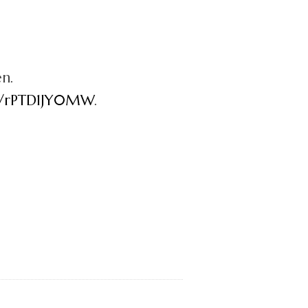
n.
co/rPTD1JY0MW
.