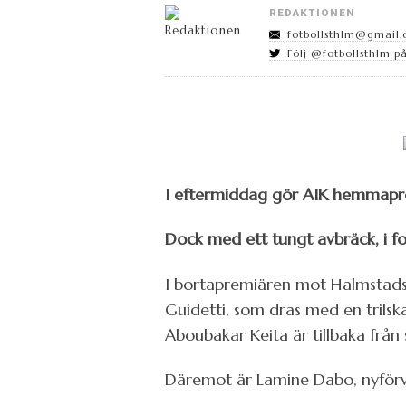
REDAKTIONEN
fotbollsthlm@gmail
Följ @fotbollsthlm på
I eftermiddag gör AIK hemmapre
Dock med ett tungt avbräck, i f
I bortapremiären mot Halmstads 
Guidetti, som dras med en trilska
Aboubakar Keita är tillbaka från
Däremot är Lamine Dabo, nyförvä