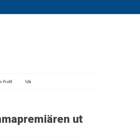
n Profil
Sök
emmapremiären ut