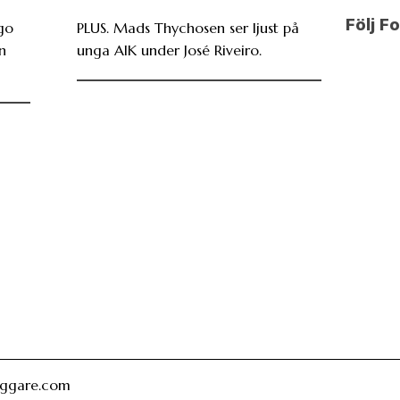
Följ F
go
PLUS. Mads Thychosen ser ljust på
n
unga AIK under José Riveiro.
oggare.com