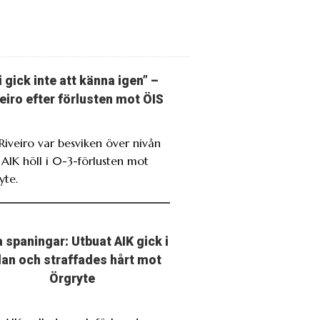
i gick inte att känna igen” –
eiro efter förlusten mot ÖIS
 Riveiro var besviken över nivån
 AIK höll i 0-3-förlusten mot
yte.
 spaningar: Utbuat AIK gick i
llan och straffades hårt mot
Örgryte