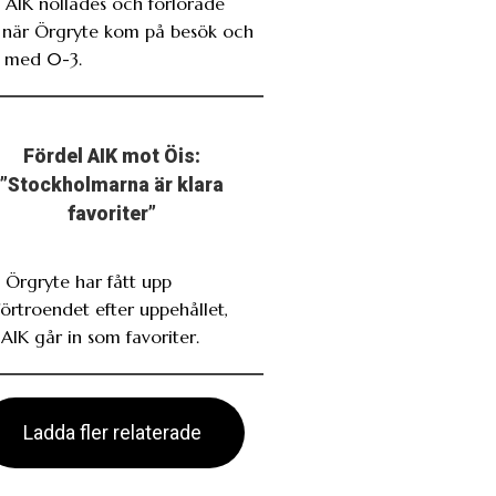
. AIK nollades och förlorade
t när Örgryte kom på besök och
 med 0-3.
Fördel AIK mot Öis:
”Stockholmarna är klara
favoriter”
. Örgryte har fått upp
förtroendet efter uppehållet,
AIK går in som favoriter.
Ladda fler relaterade