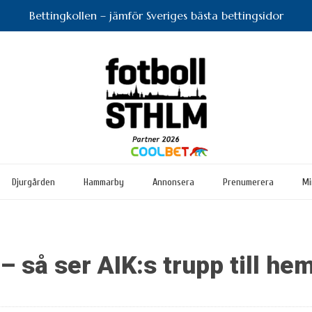
Bettingkollen – jämför Sveriges bästa bettingsidor
Djurgården
Hammarby
Annonsera
Prenumerera
Mi
 – så ser AIK:s trupp till h