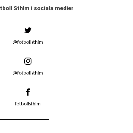
otboll Sthlm i sociala medier
@fotbollsthlm
@fotbollsthlm
fotbollsthlm