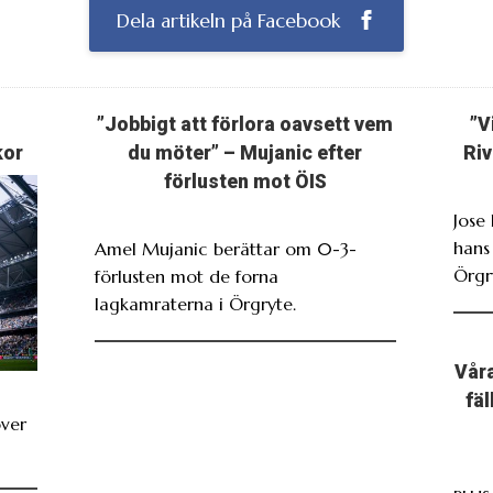
Dela artikeln på Facebook
”Jobbigt att förlora oavsett vem
”V
kor
du möter” – Mujanic efter
Riv
förlusten mot ÖIS
Jose
hans
Amel Mujanic berättar om 0-3-
Örgr
förlusten mot de forna
lagkamraterna i Örgryte.
Våra
fä
över