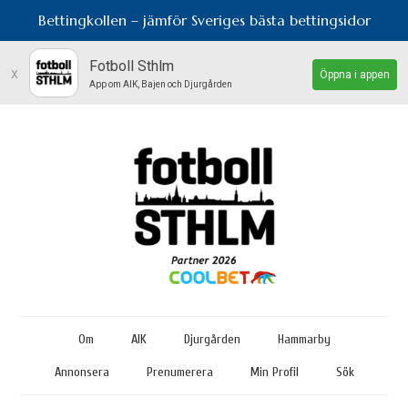
Bettingkollen – jämför Sveriges bästa bettingsidor
Fotboll Sthlm
x
Öppna i appen
App om AIK, Bajen och Djurgården
Om
AIK
Djurgården
Hammarby
Annonsera
Prenumerera
Min Profil
Sök