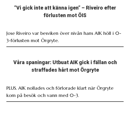
”Vi gick inte att känna igen” – Riveiro efter
förlusten mot ÖIS
Jose Riveiro var besviken över nivån hans AIK höll i 0-
3-förlusten mot Örgryte.
Våra spaningar: Utbuat AIK gick i fällan och
straffades hårt mot Örgryte
PLUS. AIK nollades och förlorade klart när Örgryte
kom på besök och vann med 0-3.