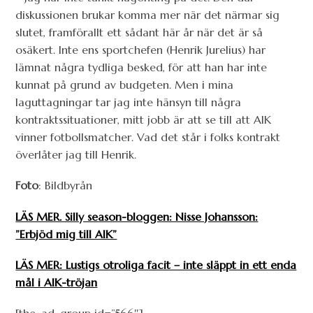
diskussionen brukar komma mer när det närmar sig
slutet, framförallt ett sådant här år när det är så
osäkert. Inte ens sportchefen (Henrik Jurelius) har
lämnat några tydliga besked, för att han har inte
kunnat på grund av budgeten. Men i mina
laguttagningar tar jag inte hänsyn till några
kontraktssituationer, mitt jobb är att se till att AIK
vinner fotbollsmatcher. Vad det står i folks kontrakt
överlåter jag till Henrik.
Foto
: Bildbyrån
LÄS MER. Silly season-bloggen: Nisse Johansson:
”Erbjöd mig till AIK”
LÄS MER: Lustigs otroliga facit – inte släppt in ett enda
mål i AIK-tröjan
[the_ad_group id=”566″]