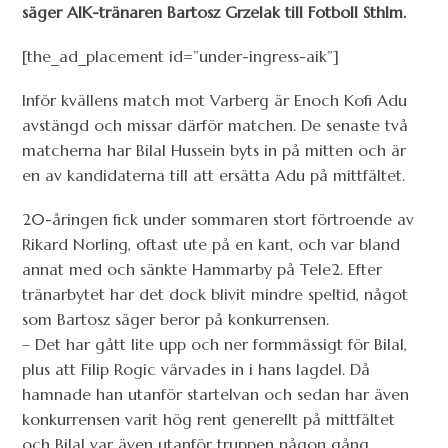
säger AIK-tränaren Bartosz Grzelak till Fotboll Sthlm.
[the_ad_placement id=”under-ingress-aik”]
Inför kvällens match mot Varberg är Enoch Kofi Adu
avstängd och missar därför matchen. De senaste två
matcherna har Bilal Hussein byts in på mitten och är
en av kandidaterna till att ersätta Adu på mittfältet.
20-åringen fick under sommaren stort förtroende av
Rikard Norling, oftast ute på en kant, och var bland
annat med och sänkte Hammarby på Tele2. Efter
tränarbytet har det dock blivit mindre speltid, något
som Bartosz säger beror på konkurrensen.
– Det har gått lite upp och ner formmässigt för Bilal,
plus att Filip Rogic värvades in i hans lagdel. Då
hamnade han utanför startelvan och sedan har även
konkurrensen varit hög rent generellt på mittfältet
och Bilal var även utanför truppen någon gång.