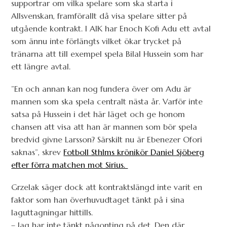
supportrar om vilka spelare som ska starta i
Allsvenskan, framförallt då visa spelare sitter på
utgående kontrakt. I AIK har Enoch Kofi Adu ett avtal
som ännu inte förlängts vilket ökar trycket på
tränarna att till exempel spela Bilal Hussein som har
ett längre avtal.
”En och annan kan nog fundera över om Adu är
mannen som ska spela centralt nästa år. Varför inte
satsa på Hussein i det här läget och ge honom
chansen att visa att han är mannen som bör spela
bredvid givne Larsson? Särskilt nu är Ebenezer Ofori
saknas”, skrev
Fotboll Sthlms krönikör Daniel Sjöberg
efter förra matchen mot Sirius.
Grzelak säger dock att kontraktslängd inte varit en
faktor som han överhuvudtaget tänkt på i sina
laguttagningar hittills.
– Jag har inte tänkt någonting på det. Den där