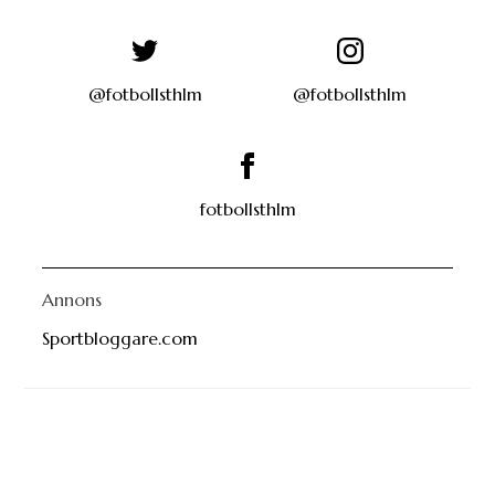
@fotbollsthlm
@fotbollsthlm
fotbollsthlm
Annons
Sportbloggare.com