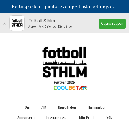
Bettingkollen – jämför Sveriges bästa bettingsidor
Fotboll Sthlm
x
Öppna i appen
App om AIK, Bajen och Djurgården
Om
AIK
Djurgården
Hammarby
Annonsera
Prenumerera
Min Profil
Sök