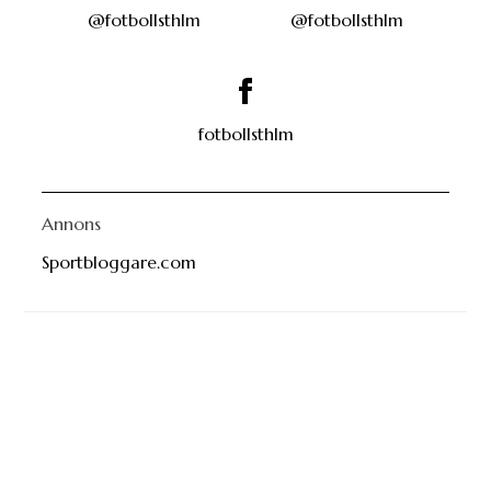
@fotbollsthlm
@fotbollsthlm
fotbollsthlm
Annons
Sportbloggare.com