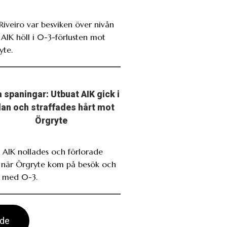
 Riveiro var besviken över nivån
 AIK höll i 0-3-förlusten mot
yte.
 spaningar: Utbuat AIK gick i
llan och straffades hårt mot
Örgryte
. AIK nollades och förlorade
t när Örgryte kom på besök och
 med 0-3.
ade