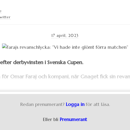
e
witter
17 april, 2023
efter derbyvinsten i Svenska Cupen.
ör Omar Faraj och kompani, när Gnaget fick sin revansc
Redan prenumerant?
Logga in
för att läsa.
Eller bli
Prenumerant