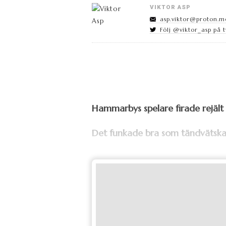
VIKTOR ASP
asp.viktor@proton.m
Följ @viktor_asp på t
Hammarbys spelare firade rejält 
Det funkade bra som tändvätska f