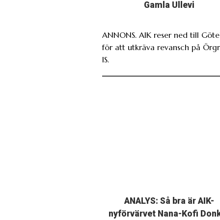
Gamla Ullevi
ANNONS. AIK reser ned till Göt
för att utkräva revansch på Örg
IS.
ANALYS: Så bra är AIK-
nyförvärvet Nana-Kofi Don