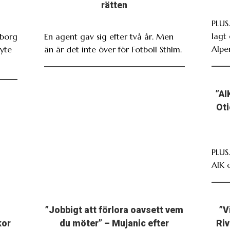
rätten
PLUS.
lagt 
eborg
En agent gav sig efter två år. Men
Alpe
ryte
än är det inte över för Fotboll Sthlm.
”AI
Oti
PLUS
AIK 
”Jobbigt att förlora oavsett vem
”V
kor
du möter” – Mujanic efter
Riv