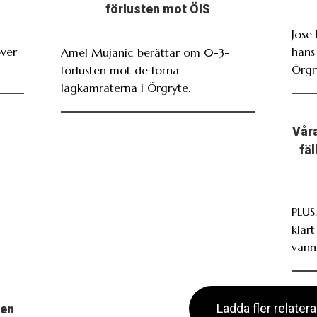
förlusten mot ÖIS
Jose
över
hans
Amel Mujanic berättar om 0-3-
Örgr
förlusten mot de forna
lagkamraterna i Örgryte.
Våra
fä
PLUS
klar
vann
Ladda fler relater
men