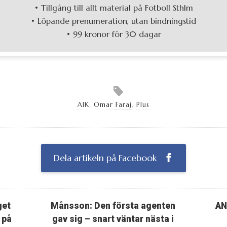
• Tillgång till allt material på Fotboll Sthlm
• Löpande prenumeration, utan bindningstid
• 99 kronor för 30 dagar
AIK
,
Omar Faraj
,
Plus
Dela artikeln på Facebook
get
Månsson: Den första agenten
AN
 på
gav sig – snart väntar nästa i