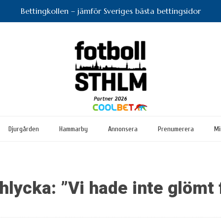
Bettingkollen – jämför Sveriges bästa bettingsidor
Djurgården
Hammarby
Annonsera
Prenumerera
Mi
hlycka: ”Vi hade inte glömt