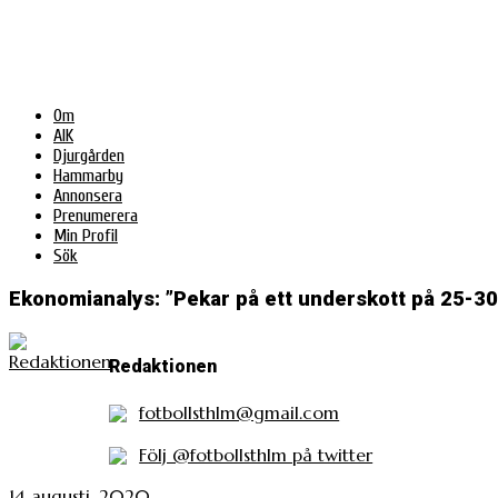
Om
AIK
Djurgården
Hammarby
Annonsera
Prenumerera
Min Profil
Sök
Ekonomianalys: ”Pekar på ett underskott på 25-30
Redaktionen
fotbollsthlm@gmail.com
Följ @fotbollsthlm på twitter
14 augusti, 2020