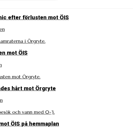
nic efter förlusten mot ÖIS
en
amraterna i Örgryte.
ten mot ÖIS
n
lusten mot Örgryte.
fades hårt mot Örgryte
en
 besök och vann med 0-3.
emot ÖIS på hemmaplan