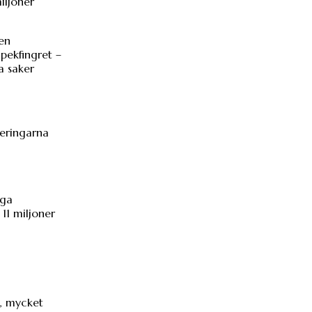
iljoner
ten
pekfingret –
a saker
teringarna
iga
 11 miljoner
t, mycket