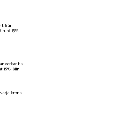
tt från
å runt 15%
ar verkar ha
 15%. Blir
 varje krona