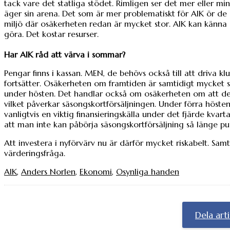
tack vare det statliga stödet. Rimligen ser det mer eller m
äger sin arena. Det som är mer problematiskt för AIK ör de s
miljö där osäkerheten redan är mycket stor. AIK kan känna s
göra. Det kostar resurser.
Har AIK råd att värva i sommar?
Pengar finns i kassan. MEN, de behövs också till att driva kl
fortsätter. Osäkerheten om framtiden är samtidigt mycket s
under hösten. Det handlar också om osäkerheten om att det fa
vilket påverkar säsongskortförsäljningen. Under förra hösten 
vanligtvis en viktig finansieringskälla under det fjärde kvar
att man inte kan påbörja säsongskortförsäljning så länge pub
Att investera i nyförvärv nu är därför mycket riskabelt. Samt
värderingsfråga.
AIK
,
Anders Norlen
,
Ekonomi
,
Osynliga handen
Dela art