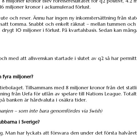
miljoner kronor blev rörelseresultatet för q2 positivt, 4.2 m
 16 miljoner kronor i ackumulerad förlust.
 ute och reser. Ännu har ingen ny inkomstersättning från sta
ortsatt tomma. Snabbt och enkelt räknat – mellan tummen och 
rygt 10 miljoner i förlust. På kvartalsbasis. Sedan kan mång
ch med att allsvenskan startade i slutet av q2 så har permit
 fyra miljoner?
ktiebolaget. Tillsammans med 8 miljoner kronor från det statl
ing från Uefa för utlån av spelare till Nations League. Totalt
r på banken är hårdvaluta i osäkra tider.
mpanjen – som inte bara genomfördes via Swish)
ubbarna i Sverige?
ng. Man har lyckats att försvara den under det första halvåre