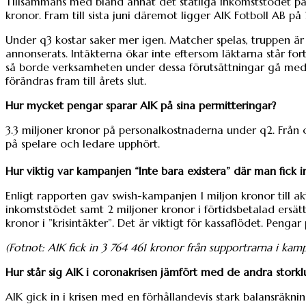
Tillsammans med bland annat det statliga inkomststödet på 8 
kronor. Fram till sista juni däremot ligger AIK Fotboll AB på
Under q3 kostar saker mer igen. Matcher spelas, truppen är
annonserats. Intäkterna ökar inte eftersom läktarna står f
så borde verksamheten under dessa förutsättningar gå med d
förändras fram till årets slut.
Hur mycket pengar sparar AIK på sina permitteringar?
3.3 miljoner kronor på personalkostnaderna under q2. Från o
på spelare och ledare upphört.
Hur viktig var kampanjen “Inte bara existera” där man fick in
Enligt rapporten gav swish-kampanjen 1 miljon kronor till a
inkomststödet samt 2 miljoner kronor i förtidsbetalad ersättn
kronor i ”krisintäkter”. Det är viktigt för kassaflödet. Penga
(Fotnot: AIK fick in 3 764 461 kronor från supportrarna i ka
Hur står sig AIK i coronakrisen jämfört med de andra storkl
AIK gick in i krisen med en förhållandevis stark balansräkni