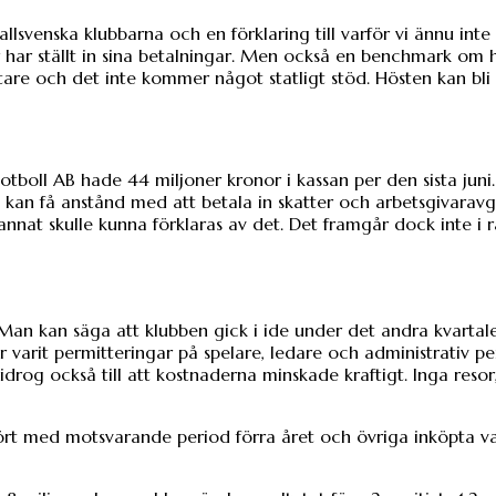
lsvenska klubbarna och en förklaring till varför vi ännu inte 
r har ställt in sina betalningar. Men också en benchmark om
are och det inte kommer något statligt stöd. Hösten kan bli
otboll AB hade 44 miljoner kronor i kassan per den sista juni.
ag kan få anstånd med att betala in skatter och arbetsgivaravg
d annat skulle kunna förklaras av det. Det framgår dock inte i
 Man kan säga att klubben gick i ide under det andra kvartal
varit permitteringar på spelare, ledare och administrativ pe
idrog också till att kostnaderna minskade kraftigt. Inga resor
rt med motsvarande period förra året och övriga inköpta v