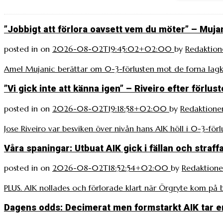
”Jobbigt att förlora oavsett vem du möter” – Muja
posted in
on
2026-08-02T19:45:02+02:00
by
Redaktion
Amel Mujanic berättar om 0-3-förlusten mot de forna lagk
”Vi gick inte att känna igen” – Riveiro efter förlus
posted in
on
2026-08-02T19:18:58+02:00
by
Redaktione
Jose Riveiro var besviken över nivån hans AIK höll i 0-3-för
Våra spaningar: Utbuat AIK gick i fällan och straf
posted in
on
2026-08-02T18:52:54+02:00
by
Redaktion
PLUS. AIK nollades och förlorade klart när Örgryte kom på
Dagens odds: Decimerat men formstarkt AIK tar 