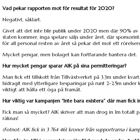
Vad pekar rapporten mot för resultat för 2020?
Negativt, såklart.
Givet att det inte blir publik under 2020 men där 90% av års
staten kommer, inga spelare säljs under året, där sponsori
för all personal resten av året så pekar det mot ett rörelse
Mycket pengar, men bolaget kan fortfarande hantera det.
Hur mycket pengar sparar AIK på sina permitteringar?
Man fick ett tillskott från Tillväxtverket på 3.3m under kv
bidragit med ytterligare besparingar på runt 2-2.5m under kv
viktigt att hålla ett öga på framåt.
Hur viktig var kampanjen “Inte bara existera” där man fick in
Fick man så mycket? AIK skriver att man drog in 1m totalt
räknas!
(Fotnot: AIK fick in 3 764 461 kronor från supportrarna i ka