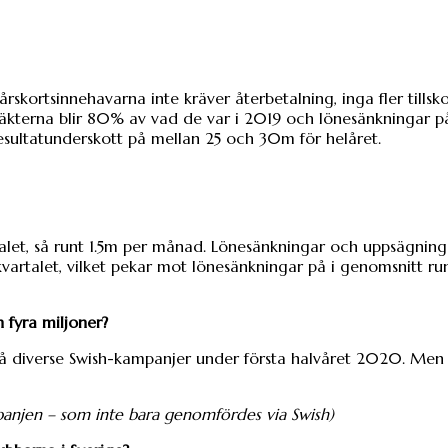
kortsinnehavarna inte kräver återbetalning, inga fler tillsko
ntäkterna blir 80% av vad de var i 2019 och lönesänkningar p
resultatunderskott på mellan 25 och 30m för helåret.
artalet, så runt 1.5m per månad. Lönesänkningar och uppsägning
artalet, vilket pekar mot lönesänkningar på i genomsnitt runt
 fyra miljoner?
 på diverse Swish-kampanjer under första halvåret 2020. Men
mpanjen – som inte bara genomfördes via Swish)