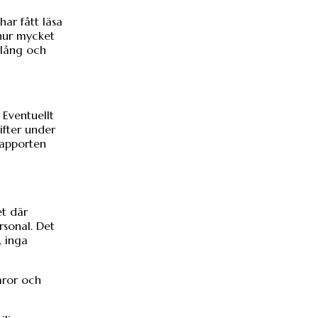
har fått läsa
 hur mycket
 lång och
 Eventuellt
ifter under
 rapporten
et där
rsonal. Det
, inga
aror och