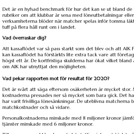
Det är en hyfsad benchmark för hur det kan se ut bland de al
rubriker om att klubbar är sena med löneutbetalningar elle
verksamheterna blöder när matcher spelas inför tomma läkt
tuff på flera håll runt om i landet.
Vad överraskar dig?
Att kassaflödet var så pass starkt som det blev och att AIK F
kan kassaflödet ha förstärkts lite extra tack vare att föret
högst ett år. De kortfristiga skulderna har ökat vilket blan
om AIK har utnyttjat den möjligheten.
Vad pekar rapporten mot för resultat för 2020?
Det är svårt att säga eftersom osäkerheten är mycket stor.
kostnaderna pressades ner så mycket som bara gick. Det har 
har varit frivilliga lönesänkningar. De uteblivna matcherna b
matchkostnader och så vidare.
Personalkostnaderna minskade med 8 miljoner kronor jämfö
tjänster minskade med 6 miljoner kronor.