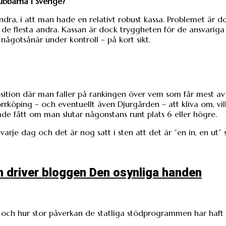
ubbarna i Sverige?
dra, i att man hade en relativt robust kassa. Problemet är 
 de flesta andra. Kassan är dock tryggheten för de ansvariga
 någotsånär under kontroll – på kort sikt.
osition där man faller på rankingen över vem som får mest av 
rrköping – och eventuellt även Djurgården – att kliva om, vil
e fått om man slutar någonstans runt plats 6 eller högre.
je dag och det är nog satt i sten att det är ”en in, en ut” 
m driver bloggen Den osynliga handen
en och hur stor påverkan de statliga stödprogrammen har haft