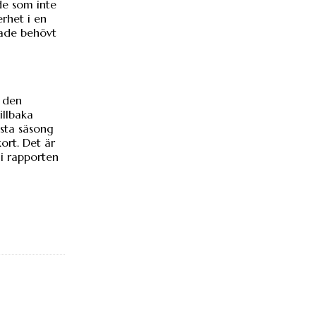
de som inte
erhet i en
hade behövt
e den
illbaka
ästa säsong
ort. Det är
 i rapporten