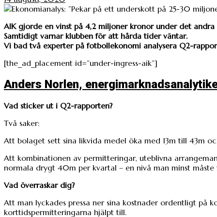
AIK gjorde en vinst på 4,2 miljoner kronor under det andra k
Samtidigt varnar klubben för att hårda tider väntar.
Vi bad två experter på fotbollekonomi analysera Q2-rappor
[the_ad_placement id=”under-ingress-aik”]
Anders Norlen, energimarknadsanalytike
Vad sticker ut i Q2-rapporten?
Två saker:
Att bolaget sett sina likvida medel öka med 13m till 43m och
Att kombinationen av permitteringar, uteblivna arrangemang
normala drygt 40m per kvartal – en nivå man minst måste f
Vad överraskar dig?
Att man lyckades pressa ner sina kostnader ordentligt på ko
korttidspermitteringarna hjälpt till.