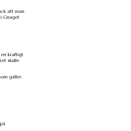
dock att man
 i Gnaget
en kraftigt
ket skulle
som gäller.
 på