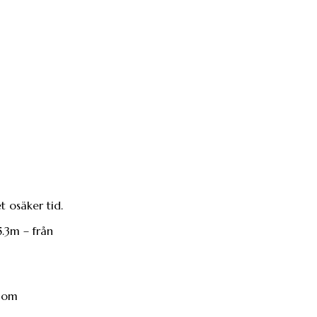
t osäker tid.
.3m – från
n om