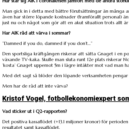
Hur står sig AIK i coronakrisen jämfört med de andra storkl
Man gick in i detta med bättre förutsättningar än många an
även har större löpande kostnader (framförallt personal) än
just nu och något som gör att en akut situation trots allt är
Har AIK råd att värva i sommar?
”Damned if you do, damned if you don’t…”
Den sportsliga kräftgången riskerar att sätta Gnaget i en p
växande TV-kaka. Skulle man sluta runt 12e plats riskerar No
’kosta’ Gnaget uppemot 5m i lägre intäkter mot vad man had
Med det sagt så blöder den löpande verksamheten pengar var
Men har de råd att inte värva?
Kristof Vogel, fotbollekonomiexpert so
Vad sticker ut i Q2-rapporten?
Det positiva kassaflödet (+13.1 miljoner kronor) för period
resultatet samt kassaflödet.