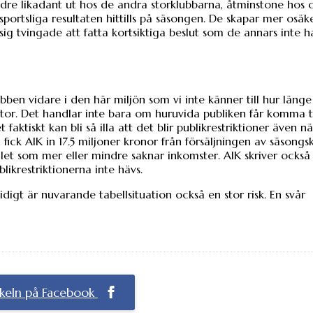
indre likadant ut hos de andra storklubbarna, åtminstone hos 
portsliga resultaten hittills på säsongen. De skapar mer osäk
ig tvingade att fatta kortsiktiga beslut som de annars inte 
ubben vidare i den här miljön som vi inte känner till hur läng
tor. Det handlar inte bara om huruvida publiken får komma t
ktiskt kan bli så illa att det blir publikrestriktioner även n
fick AIK in 17.5 miljoner kronor från försäljningen av säsongsk
talet som mer eller mindre saknar inkomster. AIK skriver också
likrestriktionerna inte hävs.
idigt är nuvarande tabellsituation också en stor risk. En svår
ikeln på Facebook