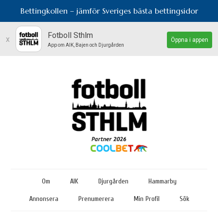
Bettingkollen – jämför Sveriges bästa bettingsidor
Fotboll Sthlm
x
Öppna i appen
App om AIK, Bajen och Djurgården
Om
AIK
Djurgården
Hammarby
Annonsera
Prenumerera
Min Profil
Sök