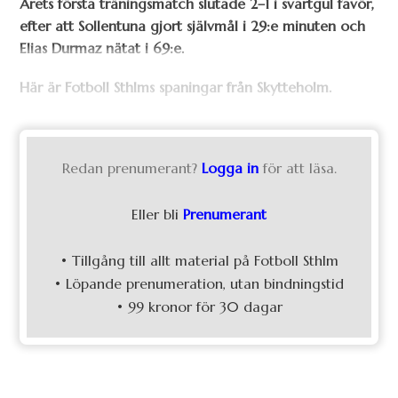
Årets första träningsmatch slutade 2–1 i svartgul favör,
efter att Sollentuna gjort självmål i 29:e minuten och
Elias Durmaz nätat i 69:e.
Här är Fotboll Sthlms spaningar från Skytteholm.
Redan prenumerant?
Logga in
för att läsa.
Eller bli
Prenumerant
• Tillgång till allt material på Fotboll Sthlm
• Löpande prenumeration, utan bindningstid
• 99 kronor för 30 dagar