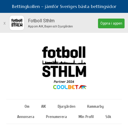
Bettingkollen – jämför Sveriges bästa bettingsidor
Fotboll Sthlm
x
Öppna i appen
App om AIK, Bajen och Djurgården
Om
AIK
Djurgården
Hammarby
Annonsera
Prenumerera
Min Profil
Sök