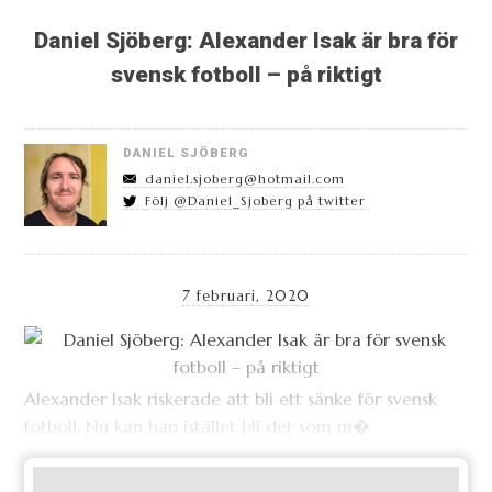
Daniel Sjöberg: Alexander Isak är bra för
svensk fotboll – på riktigt
DANIEL SJÖBERG
daniel.sjoberg@hotmail.com
Följ @Daniel_Sjoberg på twitter
7 februari, 2020
Alexander Isak riskerade att bli ett sänke för svensk
fotboll. Nu kan han istället bli det som m�