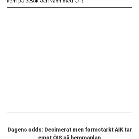
kom på besök och vann med 0-3.
Dagens odds: Decimerat men formstarkt AIK tar
emot ÖIS på hemmaplan