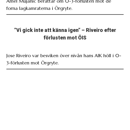
Amel Mujanic berättar om 0-3-förlusten mot de
forna lagkamraterna i Örgryte.
”Vi gick inte att känna igen” – Riveiro efter
förlusten mot ÖIS
Jose Riveiro var besviken över nivån hans AIK höll i 0-
3-förlusten mot Örgryte.