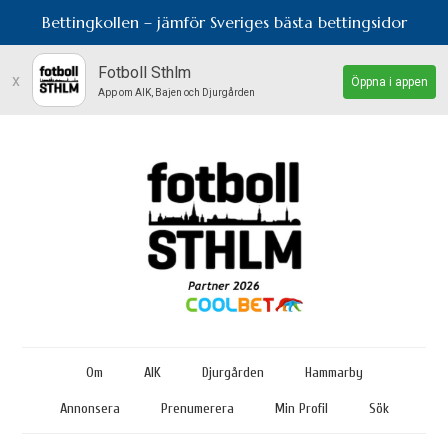
Bettingkollen – jämför Sveriges bästa bettingsidor
Fotboll Sthlm
x
Öppna i appen
App om AIK, Bajen och Djurgården
Om
AIK
Djurgården
Hammarby
Annonsera
Prenumerera
Min Profil
Sök