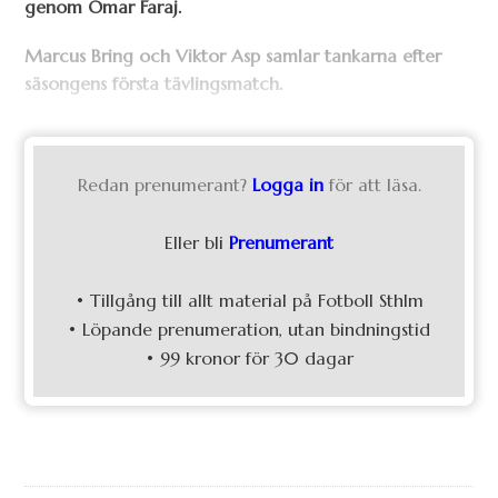
genom Omar Faraj.
Marcus Bring och Viktor Asp samlar tankarna efter
säsongens första tävlingsmatch.
Redan prenumerant?
Logga in
för att läsa.
Eller bli
Prenumerant
• Tillgång till allt material på Fotboll Sthlm
• Löpande prenumeration, utan bindningstid
• 99 kronor för 30 dagar