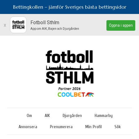
Bettingkollen – jämför Sveriges bästa bettingsidor
Fotboll Sthlm
x
Öppna i appen
App om AIK, Bajen och Djurgården
Om
AIK
Djurgården
Hammarby
Annonsera
Prenumerera
Min Profil
Sök