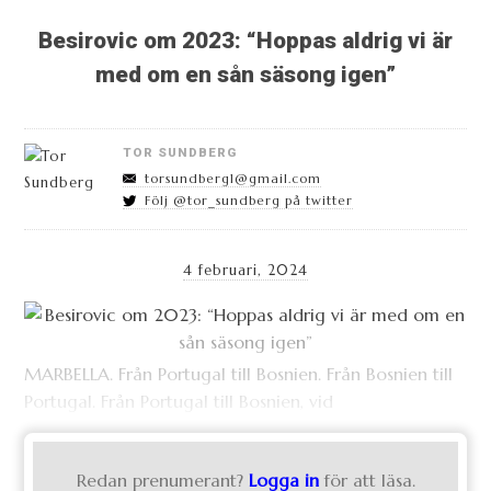
Besirovic om 2023: “Hoppas aldrig vi är
med om en sån säsong igen”
TOR SUNDBERG
torsundberg1@gmail.com
Följ @tor_sundberg på twitter
4 februari, 2024
MARBELLA. Från Portugal till Bosnien. Från Bosnien till
Portugal. Från Portugal till Bosnien, vid
Redan prenumerant?
Logga in
för att läsa.