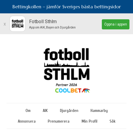
Bettingkollen – jämför Sveriges bästa bettingsidor
Fotboll Sthlm
x
Öppna i appen
App om AIK, Bajen och Djurgården
Om
AIK
Djurgården
Hammarby
Annonsera
Prenumerera
Min Profil
Sök