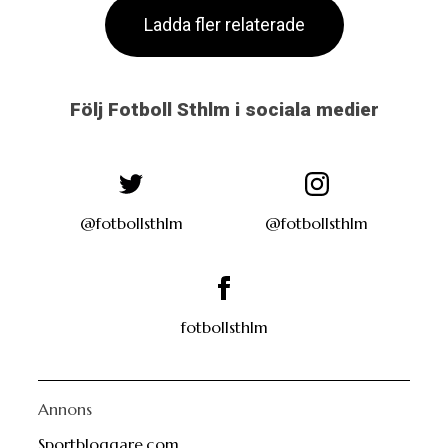
Ladda fler relaterade
Följ Fotboll Sthlm i sociala medier
@fotbollsthlm
@fotbollsthlm
fotbollsthlm
Annons
Sportbloggare.com