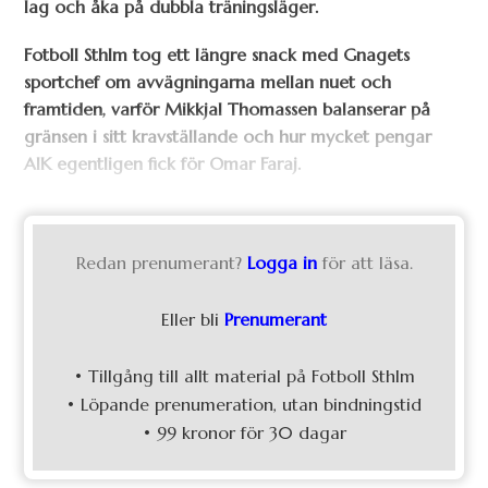
lag och åka på dubbla träningsläger.
Fotboll Sthlm tog ett längre snack med Gnagets
sportchef om avvägningarna mellan nuet och
framtiden, varför Mikkjal Thomassen balanserar på
gränsen i sitt kravställande och hur mycket pengar
AIK egentligen fick för Omar Faraj.
Redan prenumerant?
Logga in
för att läsa.
Eller bli
Prenumerant
• Tillgång till allt material på Fotboll Sthlm
• Löpande prenumeration, utan bindningstid
• 99 kronor för 30 dagar