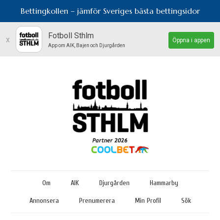
Bettingkollen – jämför Sveriges bästa bettingsidor
Fotboll Sthlm
x
Öppna i appen
App om AIK, Bajen och Djurgården
Om
AIK
Djurgården
Hammarby
Annonsera
Prenumerera
Min Profil
Sök