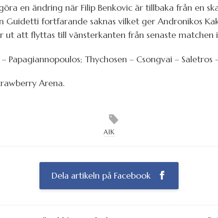
öra en ändring när Filip Benkovic är tillbaka från en sk
uidetti fortfarande saknas vilket ger Andronikos Kakou
 ut att flyttas till vänsterkanten från senaste matchen i
– Papagiannopoulos; Thychosen – Csongvai – Saletros – 
trawberry Arena.
AIK
Dela artikeln på Facebook