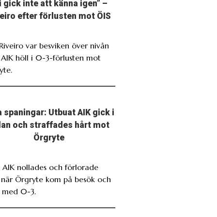
i gick inte att känna igen” –
eiro efter förlusten mot ÖIS
 Riveiro var besviken över nivån
 AIK höll i 0-3-förlusten mot
yte.
 spaningar: Utbuat AIK gick i
llan och straffades hårt mot
Örgryte
. AIK nollades och förlorade
t när Örgryte kom på besök och
 med 0-3.