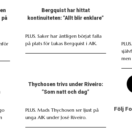
men
Bergquist har hittat
 på
kontinuiteten: ”Allt blir enklare”
PLUS. Saker har äntligen börjat falla
på plats för Lukas Bergquist i AIK.
nför
PLUS
själv
men 
Thychosen trivs under Riveiro:
s
”Som natt och dag”
Följ F
go
PLUS. Mads Thychosen ser ljust på
n
unga AIK under José Riveiro.