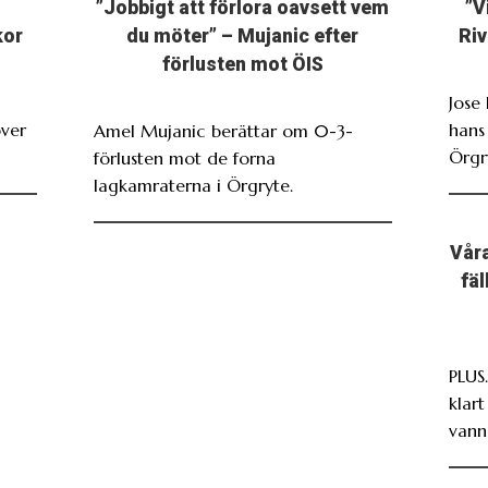
”Jobbigt att förlora oavsett vem
”V
kor
du möter” – Mujanic efter
Riv
förlusten mot ÖIS
Jose
över
hans
Amel Mujanic berättar om 0-3-
Örgr
förlusten mot de forna
lagkamraterna i Örgryte.
Våra
fä
PLUS
klar
vann