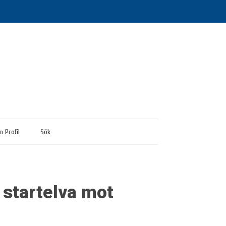
n Profil
Sök
s startelva mot