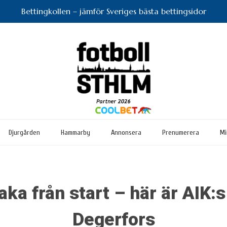
Bettingkollen – jämför Sveriges bästa bettingsidor
Djurgården
Hammarby
Annonsera
Prenumerera
Mi
aka från start – här är AIK:
Degerfors