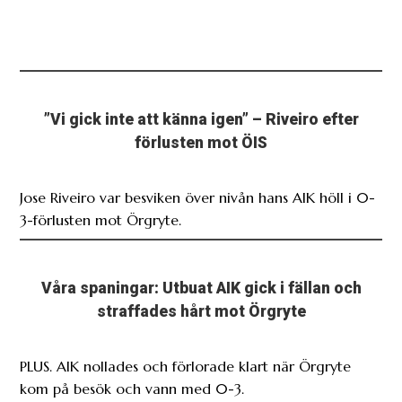
”Vi gick inte att känna igen” – Riveiro efter
förlusten mot ÖIS
Jose Riveiro var besviken över nivån hans AIK höll i 0-
3-förlusten mot Örgryte.
Våra spaningar: Utbuat AIK gick i fällan och
straffades hårt mot Örgryte
PLUS. AIK nollades och förlorade klart när Örgryte
kom på besök och vann med 0-3.