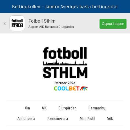
Bettingkollen – jämför Sveriges bästa bettingsidor
Fotboll Sthlm
x
Öppna i appen
App om AIK, Bajen och Djurgården
Om
AIK
Djurgården
Hammarby
Annonsera
Prenumerera
Min Profil
Sök