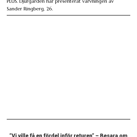
PLUS. Djurgården har presenterat värvningen av
Sander Ringberg, 26.
”Vi ville få en fördel inför returen” – Besara om