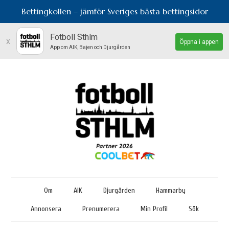
Bettingkollen – jämför Sveriges bästa bettingsidor
Fotboll Sthlm
x
Öppna i appen
App om AIK, Bajen och Djurgården
Om
AIK
Djurgården
Hammarby
Annonsera
Prenumerera
Min Profil
Sök