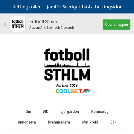
Bettingkollen – jämför Sveriges bästa bettingsidor
Fotboll Sthlm
x
Öppna i appen
App om AIK, Bajen och Djurgården
Om
AIK
Djurgården
Hammarby
Annonsera
Prenumerera
Min Profil
Sök