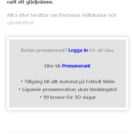
varit ett glädjeämne.
AIK:s ytter berättar om fördomar, höftskador och
gårdsfotboll.
Redan prenumerant?
Logga in
för att läsa.
Eller bli
Prenumerant
• Tillgång till allt material på Fotboll Sthlm
• Löpande prenumeration, utan bindningstid
• 99 kronor för 30 dagar