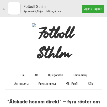
Fotboll Sthlm
x
Öppna i appen
App om AIK, Bajen och Djurgården
Om
AIK
Djurgården
Hammarby
Annonsera
Prenumerera
Min Profil
Sök
”Älskade honom direkt” – fyra röster om