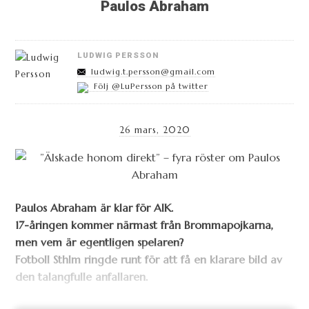
Paulos Abraham
LUDWIG PERSSON
ludwig.t.persson@gmail.com
Följ @LuPersson på twitter
26 mars, 2020
Paulos Abraham är klar för AIK.
17-åringen kommer närmast från Brommapojkarna,
men vem är egentligen spelaren?
Fotboll Sthlm ringde runt för att få en klarare bild av
den talangfulle anfallaren.