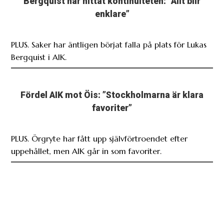
Bergquist har hittat kontinuiteten: ”Allt blir
enklare”
PLUS. Saker har äntligen börjat falla på plats för Lukas
Bergquist i AIK.
Fördel AIK mot Öis: ”Stockholmarna är klara
favoriter”
PLUS. Örgryte har fått upp självförtroendet efter
uppehållet, men AIK går in som favoriter.