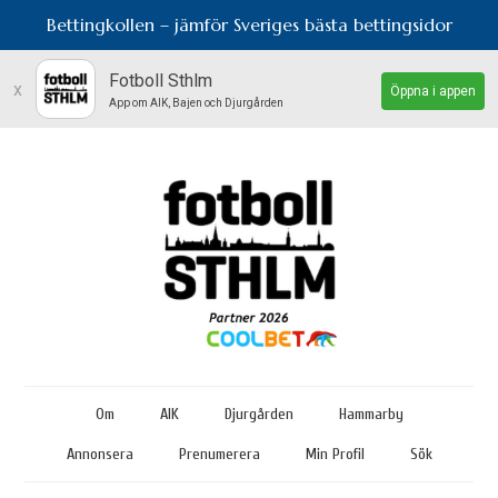
Bettingkollen – jämför Sveriges bästa bettingsidor
Fotboll Sthlm
x
Öppna i appen
App om AIK, Bajen och Djurgården
Om
AIK
Djurgården
Hammarby
Annonsera
Prenumerera
Min Profil
Sök