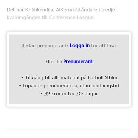
Det här KF Shkendija, AIK:s motståndare i tredje
kvalomgången till Conference League.
Redan prenumerant?
Logga in
för att läsa.
Eller bli
Prenumerant
• Tillgång till allt material på Fotboll Sthlm
• Löpande prenumeration, utan bindningstid
• 99 kronor för 30 dagar