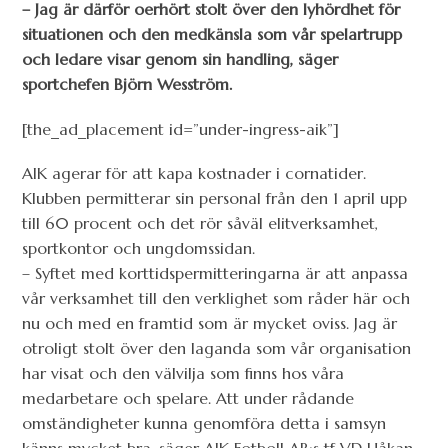
– Jag är därför oerhört stolt över den lyhördhet för
situationen och den medkänsla som vår spelartrupp
och ledare visar genom sin handling, säger
sportchefen Björn Wesström.
[the_ad_placement id=”under-ingress-aik”]
AIK agerar för att kapa kostnader i cornatider.
Klubben permitterar sin personal från den 1 april upp
till 60 procent och det rör såväl elitverksamhet,
sportkontor och ungdomssidan.
– Syftet med korttidspermitteringarna är att anpassa
vår verksamhet till den verklighet som råder här och
nu och med en framtid som är mycket oviss. Jag är
otroligt stolt över den laganda som vår organisation
har visat och den välvilja som finns hos våra
medarbetare och spelare. Att under rådande
omständigheter kunna genomföra detta i samsyn
känns mycket bra, säger AIK Fotboll AB:s tf VD Håkan