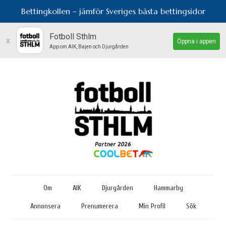
Bettingkollen – jämför Sveriges bästa bettingsidor
Fotboll Sthlm
x
Öppna i appen
App om AIK, Bajen och Djurgården
Om
AIK
Djurgården
Hammarby
Annonsera
Prenumerera
Min Profil
Sök