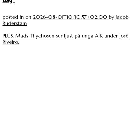
dag”
posted in
on
2026-08-01T10:30:57+02:00
by
Jacob
Ruderstam
PLUS. Mads Thychosen ser ljust på unga AIK under José
Riveiro.