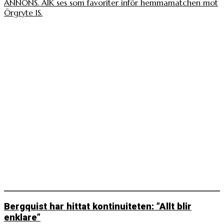
ANNONS. AIK ses som favoriter inför hemmamatchen mot
Örgryte IS.
Bergquist har hittat kontinuiteten: ”Allt blir
enklare”