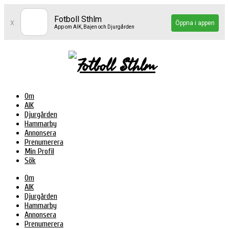
Fotboll Sthlm
x
Öppna i appen
App om AIK, Bajen och Djurgården
Om
AIK
Djurgården
Hammarby
Annonsera
Prenumerera
Min Profil
Sök
Om
AIK
Djurgården
Hammarby
Annonsera
Prenumerera