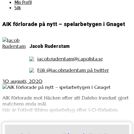
Min Profil
Sök
AIK förlorade på nytt – spelarbetygen i Gnaget
Jacob Ruderstam
jacob.ruderstam@capolista.se
Följ @jacobruderstam på twitter
30 augusti, 2020
AIK förlorade mot Häcken efter att Daleho Irandust gjort
matchens enda mål.
Här är Fotboll Sthlms spelarbetyg efter 1-0-förlusten.