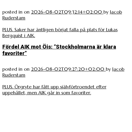
posted in
on
2026-08-02T09:32:14+02:00
by
Jacob
Ruderstam
PLUS. Saker har äntligen börjat falla på plats för Lukas
Bergquist i AIK.
Fördel AIK mot Öis: ”Stockholmarna är klara
favoriter”
posted in
on
2026-08-02T09:27:20+02:00
by
Jacob
Ruderstam
PLUS. Örgryte har fått upp självförtroendet efter
uppehållet, men AIK går in som favoriter.