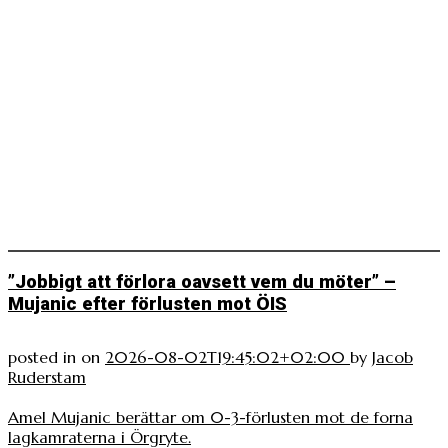
”Jobbigt att förlora oavsett vem du möter” –
Mujanic efter förlusten mot ÖIS
posted in
on
2026-08-02T19:45:02+02:00
by
Jacob
Ruderstam
Amel Mujanic berättar om 0-3-förlusten mot de forna
lagkamraterna i Örgryte.