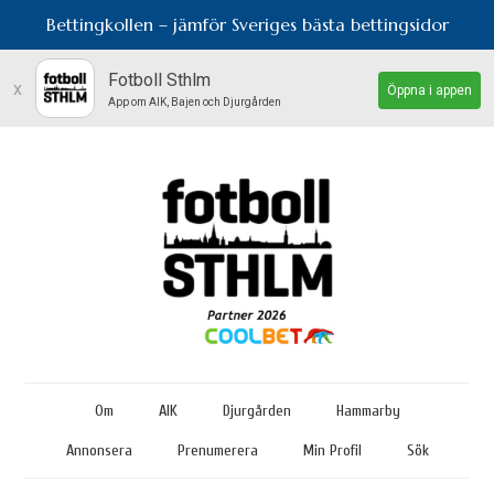
Bettingkollen – jämför Sveriges bästa bettingsidor
Fotboll Sthlm
x
Öppna i appen
App om AIK, Bajen och Djurgården
Om
AIK
Djurgården
Hammarby
Annonsera
Prenumerera
Min Profil
Sök