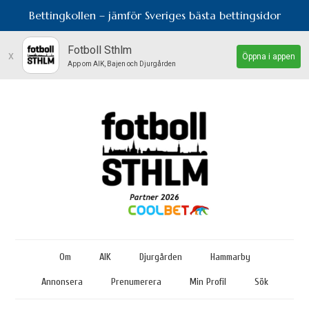
Bettingkollen – jämför Sveriges bästa bettingsidor
Fotboll Sthlm
x
Öppna i appen
App om AIK, Bajen och Djurgården
Om
AIK
Djurgården
Hammarby
Annonsera
Prenumerera
Min Profil
Sök