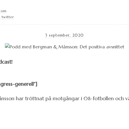
.com
 twitter
3 september, 2020
dcast!
gress-generell”]
on har tröttnat på motgångar i 08-fotbollen och välje