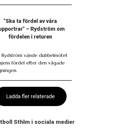
”Ska ta fördel av våra
upportrar” – Rydström om
fördelen i returen
. Rydström vände dubbelmötet
Bajens fördel efter den vågade
gningen.
Ladda fler relaterade
otboll Sthlm i sociala medier