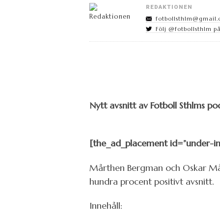
REDAKTIONEN
fotbollsthlm@gmail
Följ @fotbollsthlm på
Nytt avsnitt av Fotboll Sthlms po
[the_ad_placement id=”under-in
Mårthen Bergman och Oskar Månss
hundra procent positivt avsnitt.
Innehåll: