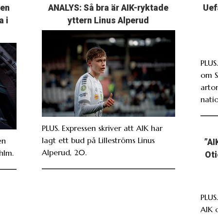
ten
ANALYS: Så bra är AIK-ryktade
Uef
a i
yttern Linus Alperud
PLUS
om S
arto
nati
PLUS. Expressen skriver att AIK har
lagt ett bud på Lilleströms Linus
en
”AI
Alperud, 20.
hlm.
Oti
PLUS
AIK 