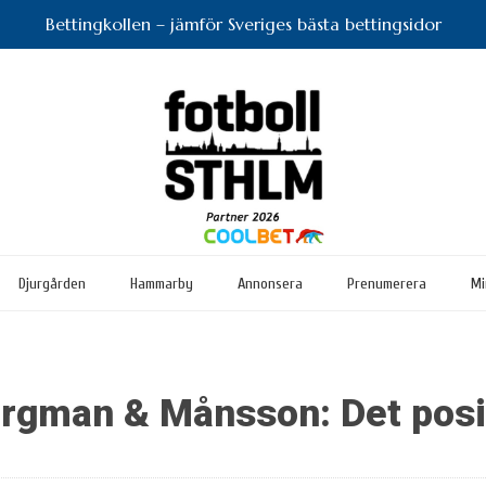
Bettingkollen – jämför Sveriges bästa bettingsidor
Djurgården
Hammarby
Annonsera
Prenumerera
Mi
gman & Månsson: Det posit