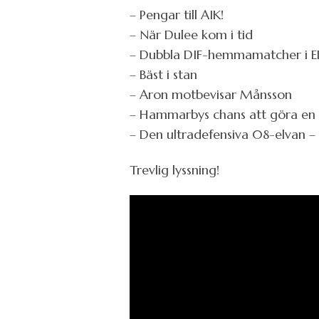
– Pengar till AIK!
– När Dulee kom i tid
– Dubbla DIF-hemmamatcher i E
– Bäst i stan
– Aron motbevisar Månsson
– Hammarbys chans att göra en k
– Den ultradefensiva 08-elvan 
Trevlig lyssning!