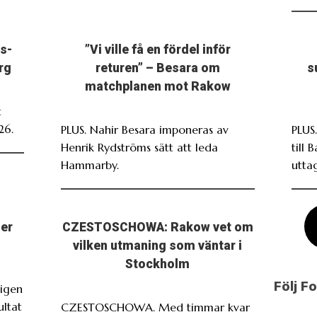
s-
”Vi ville få en fördel inför
rg
returen” – Besara om
s
matchplanen mot Rakow
t
26.
PLUS. Nahir Besara imponeras av
PLUS
Henrik Rydströms sätt att leda
till 
Hammarby.
utta
ser
CZESTOSCHOWA: Rakow vet om
vilken utmaning som väntar i
Stockholm
Följ F
igen
ultat
CZESTOSCHOWA. Med timmar kvar