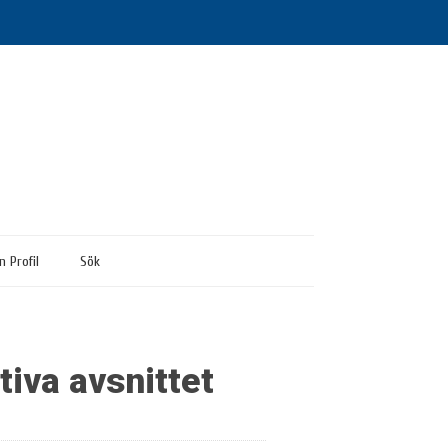
n Profil
Sök
iva avsnittet