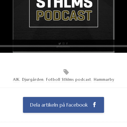
AIK
,
Djurgården
,
Fotboll Sthlms podcast
,
Hammarby
Dela artikeln på Facebook