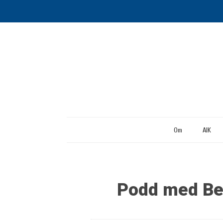
Om
AIK
Podd med Ber