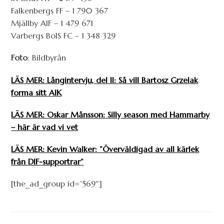
Falkenbergs FF – 1 790 367
Mjällby AIF – 1 479 671
Varbergs BoIS FC – 1 348 329
Foto
: Bildbyrån
LÄS MER: Långintervju, del II: Så vill Bartosz Grzelak
forma sitt AIK
LÄS MER: Oskar Månsson: Silly season med Hammarby
– här är vad vi vet
LÄS MER: Kevin Walker: ”Överväldigad av all kärlek
från DIF-supportrar”
[the_ad_group id=”569″]