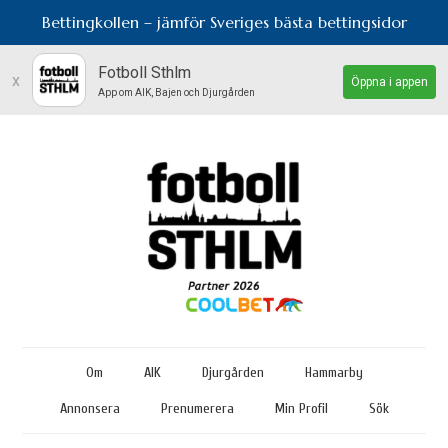
Bettingkollen – jämför Sveriges bästa bettingsidor
Fotboll Sthlm
x
Öppna i appen
App om AIK, Bajen och Djurgården
Om
AIK
Djurgården
Hammarby
Annonsera
Prenumerera
Min Profil
Sök