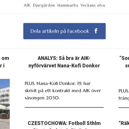
AIK
,
Djurgården
,
Hammarby
,
Veckans elva
Dela artikeln på Facebook
t om
ANALYS: Så bra är AIK-
”So
 i
nyförvärvet Nana-Kofi Donkor
s
PLUS. Nana-Kofi Donkor, 19, har
skrivit på ett kontrakt med AIK över
PLUS
säsongen 2030.
träng
CZESTOCHOWA: Fotboll Sthlm
”Räk