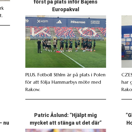
först på plats inför Bajens
rk
Europakval
t.
PLUS. Fotboll Sthlm är på plats i Polen
CZES
för att följa Hammarbys möte med
har 
Rakow.
Rako
Patric Åslund: ”Hjälpt mig
”G
– nu
mycket att stänga ut det där”
Ho