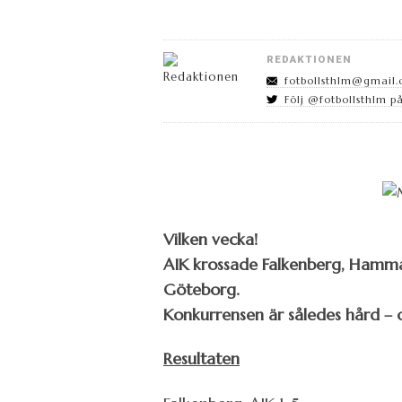
REDAKTIONEN
fotbollsthlm@gmail
Följ @fotbollsthlm på
Vilken vecka!
AIK krossade Falkenberg, Hamma
Göteborg.
Konkurrensen är således hård –
Resultaten