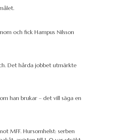
målet.
genom och fick Hampus Nilsson
tch. Det hårda jobbet utmärkte
m han brukar – det vill säga en
e mot MFF. Hursomhelst: serben
akåt-assisten till 1-0 var utsökt.