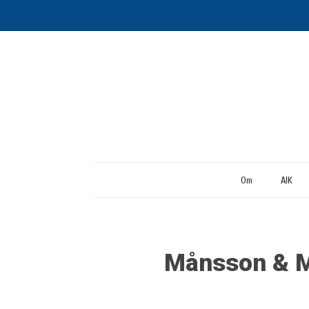
Om
AIK
Månsson & M