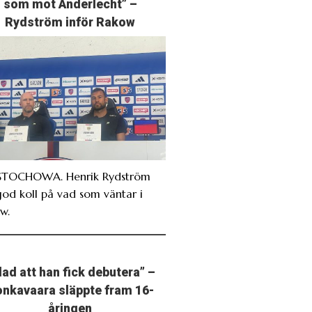
som mot Anderlecht” –
Rydström inför Rakow
TOCHOWA. Henrik Rydström
god koll på vad som väntar i
w.
lad att han fick debutera” –
nkavaara släppte fram 16-
åringen