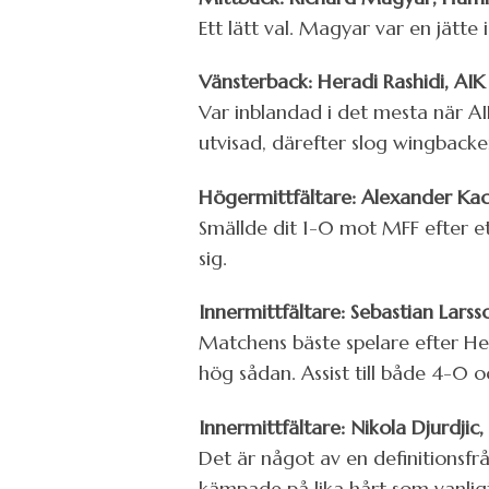
Ett lätt val. Magyar var en jätt
Vänsterback: Heradi Rashidi, AI
Var inblandad i det mesta när AI
utvisad, därefter slog wingbacken
Högermittfältare: Alexander Ka
Smällde dit 1-0 mot MFF efter et
sig.
Innermittfältare: Sebastian Larss
Matchens bäste spelare efter He
hög sådan. Assist till både 4-0 
Innermittfältare: Nikola Djurdji
Det är något av en definitionsfr
kämpade på lika hårt som vanligt o