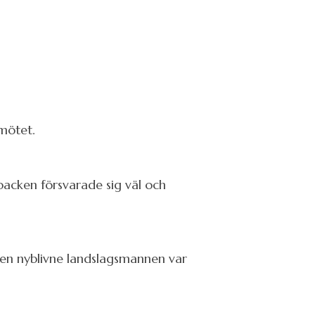
pmötet.
backen försvarade sig väl och
 Den nyblivne landslagsmannen var