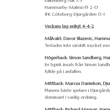
Falkenberg-AIK 1-5
Hammarby-Malmö FF 2-0
IFK Göteborg-Djurgården 0-1
Veckans lag enligt 4-4-2
Målvakt: Davor Blazevic, Hamm
Testades inte särskilt mycket mo
Högerback: Simon Sandberg, H
En typisk insats från Simon Sand
fyllde på i anfallen.
Mittback: Marcus Danielson, Dj
Planens bäste spelare i Djurgård
dominant i vanlig ordning.
Mittback: Richard Magyar, Ha