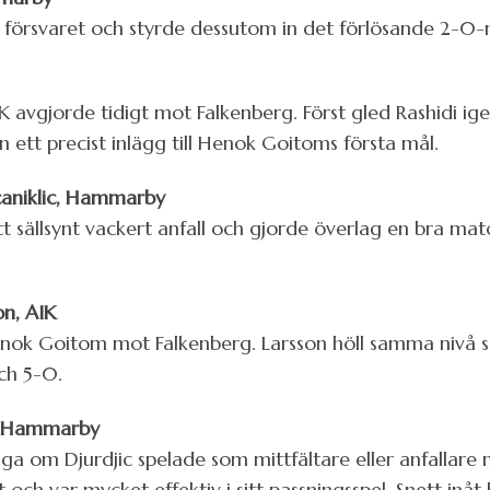
e i försvaret och styrde dessutom in det förlösande 2-0-
K
K avgjorde tidigt mot Falkenberg. Först gled Rashidi i
 ett precist inlägg till Henok Goitoms första mål.
caniklic, Hammarby
t sällsynt vackert anfall och gjorde överlag en bra ma
on, AIK
nok Goitom mot Falkenberg. Larsson höll samma nivå so
och 5-0.
c, Hammarby
åga om Djurdjic spelade som mittfältare eller anfallar
ch var mycket effektiv i sitt passningsspel. Snett inåt b