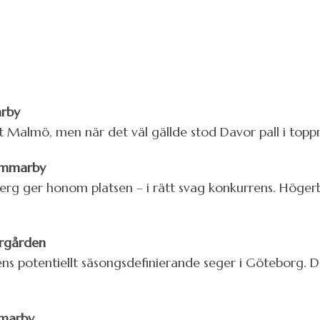
arby
t Malmö, men när det väl gällde stod Davor pall i top
ammarby
berg ger honom platsen – i rätt svag konkurrens. Höger
urgården
ens potentiellt säsongsdefinierande seger i Göteborg.
mmarby