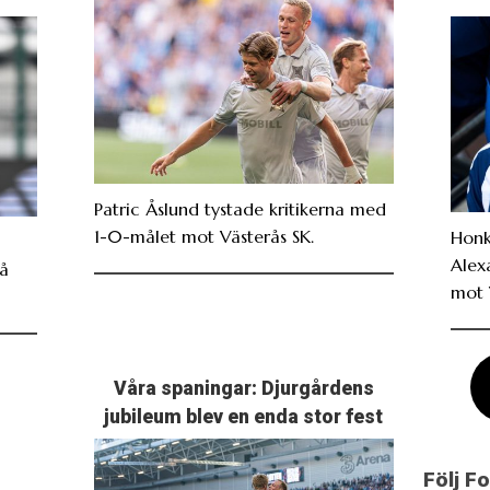
Patric Åslund tystade kritikerna med
1-0-målet mot Västerås SK.
Honk
Alex
På
mot 
Våra spaningar: Djurgårdens
jubileum blev en enda stor fest
Följ F