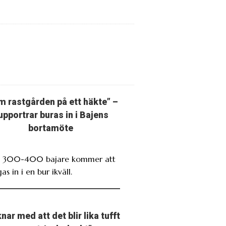
m rastgården på ett häkte” –
upportrar buras in i Bajens
bortamöte
. 300-400 bajare kommer att
as in i en bur ikväll.
nar med att det blir lika tufft