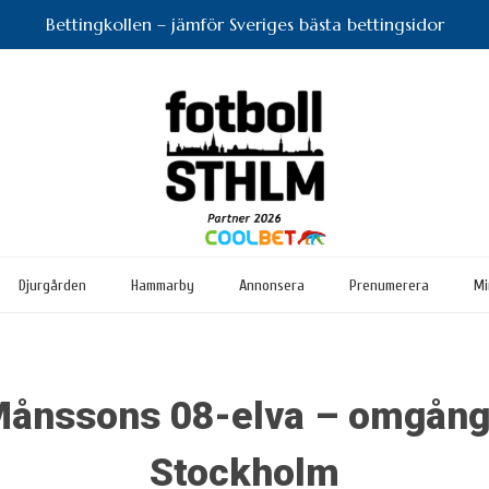
Bettingkollen – jämför Sveriges bästa bettingsidor
Djurgården
Hammarby
Annonsera
Prenumerera
Mi
ånssons 08-elva – omgånge
Stockholm