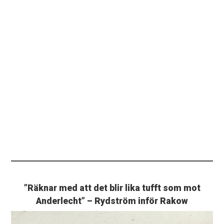
”Räknar med att det blir lika tufft som mot
Anderlecht” – Rydström inför Rakow