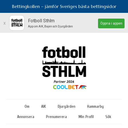
Bettingkollen – jämför Sveriges bästa bettingsidor
Fotboll Sthlm
x
Öppna i appen
App om AIK, Bajen och Djurgården
Om
AIK
Djurgården
Hammarby
Annonsera
Prenumerera
Min Profil
Sök