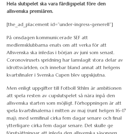
Hela slutspelet ska vara färdigspelat före den
allsvenska premiären.
[the_ad_placement id=”under-ingress-generell”]
På onsdagen kommunicerade SEF att
medlemsklubbarna enats om att verka för att
Allsvenska ska inledas i början av juni som senast.
Coronovirusets spridning har lamslagit stora delar av
idrottsvärlden, och innebar bland annat att helgens
kvartsfinaler i Svenska Cupen blev uppskjutna.
Men enligt uppgifter till Fotboll Sthlm är ambitionen
att spela resten av cupslutspelet så nära inpå den
allsvenska starten som möjligt. Förhoppningen är att
spela kvartsfinalerna i mitten av maj (runt helgen 16-17
maj), med semifinal cirka fem dagar senare och final
ytterligare cirka fem dagar senare. Det skulle ge
förutsättningar att inleda den allsvenska säsongen