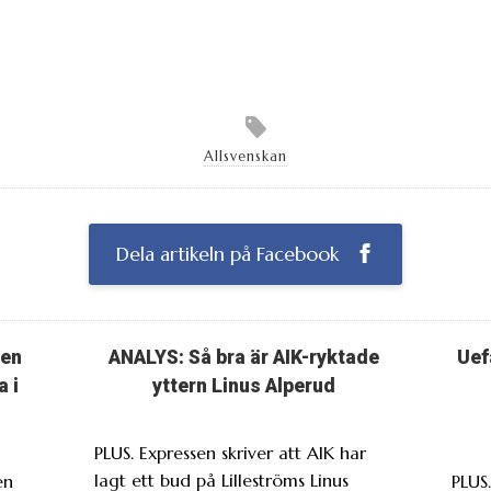
Allsvenskan
Dela artikeln på Facebook
ten
ANALYS: Så bra är AIK-ryktade
Uef
a i
yttern Linus Alperud
PLUS. Expressen skriver att AIK har
lagt ett bud på Lilleströms Linus
en
PLUS