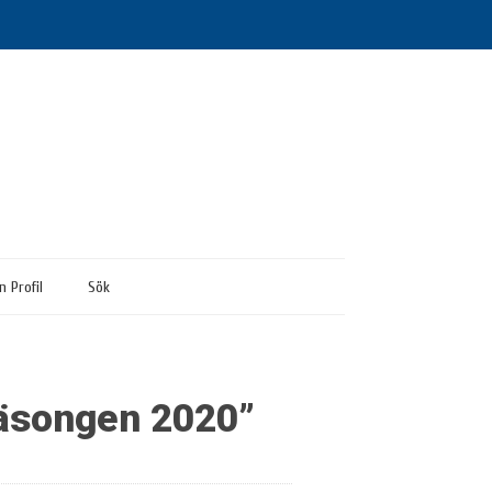
n Profil
Sök
 säsongen 2020”