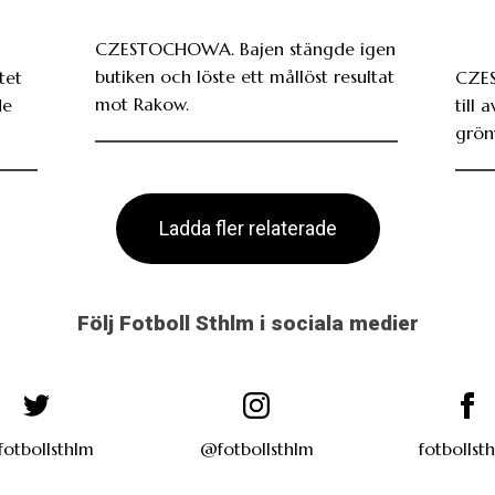
CZESTOCHOWA. Bajen stängde igen
butiken och löste ett mållöst resultat
tet
CZE
mot Rakow.
de
till 
grönv
Ladda fler relaterade
Följ Fotboll Sthlm i sociala medier
otbollsthlm
@fotbollsthlm
fotbollst