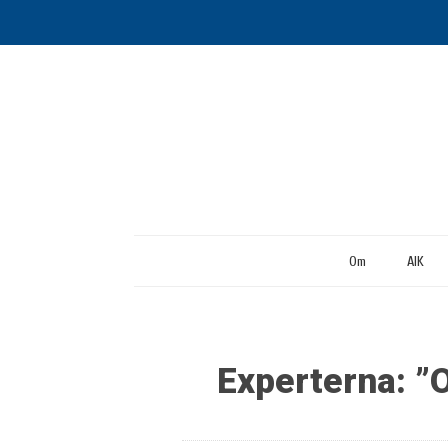
Om
AIK
Experterna: ”O