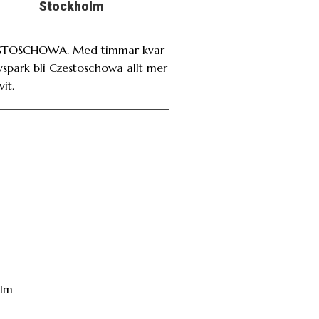
Stockholm
STOSCHOWA. Med timmar kvar
avspark bli Czestoschowa allt mer
it.
hlm