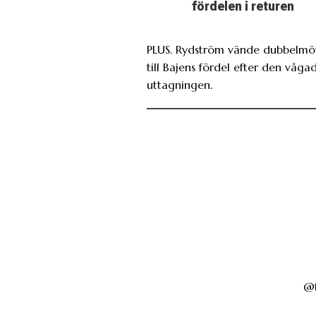
fördelen i returen
PLUS. Rydström vände dubbelmö
till Bajens fördel efter den våga
uttagningen.
@f