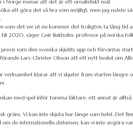
i Norge menar att det är ett orealistiskt mål.
öka att göra det så bra som möjligt, men jag måste säga
.
en som det ser ut nu kommer det troligtvis ta lång tid 
 bli 2020, säger Geir Bukholm, professor på norska Folkhä
precis som den svenska skjutits upp och förväntas starta
förande Lars-Christer Olsson att ett nytt beslut om Alls
år verksamhet klarar att vi skjuter fram starten längre
er.
venskan med spel inför tomma läktare, ett annat är alltså 
sisk gräns. Vi kan inte skjuta hur länge som helst. Det fin
d om de internationella datumen, kan vi inte avgöra var