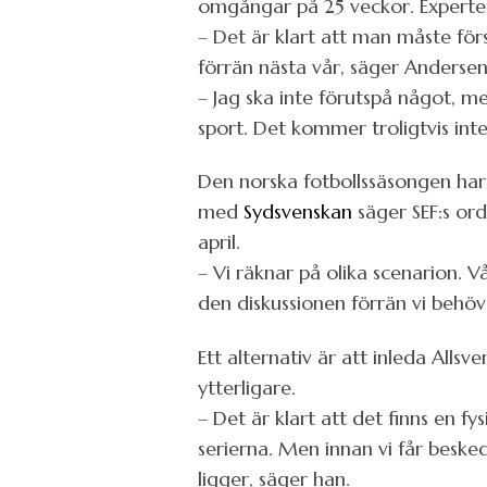
omgångar på 25 veckor. Experter 
– Det är klart att man måste förs
förrän nästa vår, säger Andersen
– Jag ska inte förutspå något, m
sport. Det kommer troligtvis inte
Den norska fotbollssäsongen har 
med
Sydsvenskan
säger SEF:s ord
april.
– Vi räknar på olika scenarion. V
den diskussionen förrän vi behöv
Ett alternativ är att inleda Alls
ytterligare.
– Det är klart att det finns en fy
serierna. Men innan vi får beske
ligger, säger han.