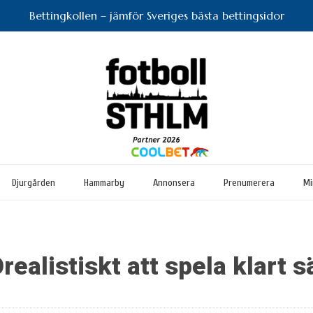
Bettingkollen – jämför Sveriges bästa bettingsidor
Djurgården
Hammarby
Annonsera
Prenumerera
Mi
realistiskt att spela klart