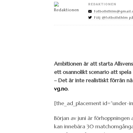
REDAKTIONEN
fotbollsthlm@gmail
Följ @fotbollsthlm på
Ambitionen är att starta Allsvens
ett osannolikt scenario att spel
– Det är inte realistiskt förrän 
vg.no
.
[the_ad_placement id=”under-in
Början av juni är förhoppningen 
kan innebära 30 matchomgångar p