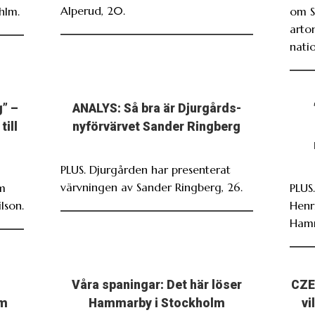
Alperud, 20.
hlm.
om S
arto
nati
g” –
ANALYS: Så bra är Djurgårds-
till
nyförvärvet Sander Ringberg
PLUS. Djurgården har presenterat
värvningen av Sander Ringberg, 26.
om
PLUS
lson.
Henr
Ham
Våra spaningar: Det här löser
CZE
om
Hammarby i Stockholm
vi