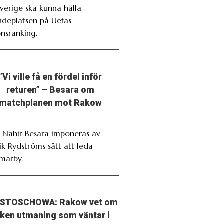
verige ska kunna hålla
ndeplatsen på Uefas
onsranking.
”Vi ville få en fördel inför
returen” – Besara om
matchplanen mot Rakow
. Nahir Besara imponeras av
ik Rydströms sätt att leda
marby.
STOSCHOWA: Rakow vet om
lken utmaning som väntar i