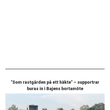
”Som rastgården på ett häkte” – supportrar
buras in i Bajens bortamöte