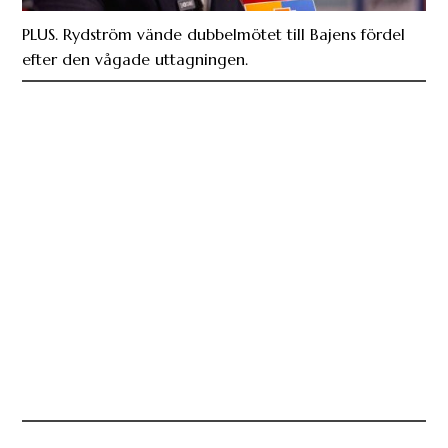
PLUS. Rydström vände dubbelmötet till Bajens fördel
efter den vågade uttagningen.