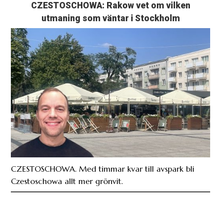
CZESTOSCHOWA: Rakow vet om vilken
utmaning som väntar i Stockholm
CZESTOSCHOWA. Med timmar kvar till avspark bli
Czestoschowa allt mer grönvit.