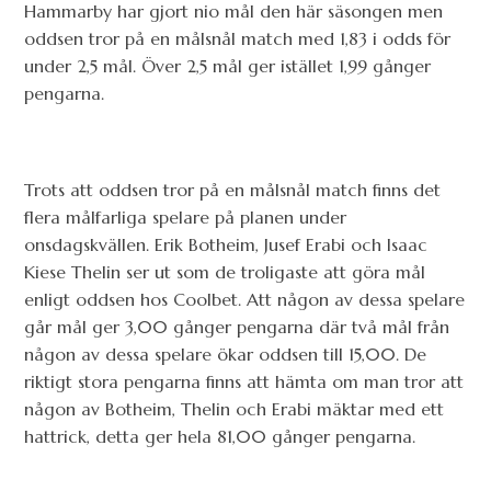
Hammarby har gjort nio mål den här säsongen men
oddsen tror på en målsnål match med 1,83 i odds för
under 2,5 mål. Över 2,5 mål ger istället 1,99 gånger
pengarna.
Trots att oddsen tror på en målsnål match finns det
flera målfarliga spelare på planen under
onsdagskvällen. Erik Botheim, Jusef Erabi och Isaac
Kiese Thelin ser ut som de troligaste att göra mål
enligt oddsen hos Coolbet. Att någon av dessa spelare
går mål ger 3,00 gånger pengarna där två mål från
någon av dessa spelare ökar oddsen till 15,00. De
riktigt stora pengarna finns att hämta om man tror att
någon av Botheim, Thelin och Erabi mäktar med ett
hattrick, detta ger hela 81,00 gånger pengarna.