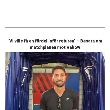
”Vi ville få en fördel inför returen” – Besara om
matchplanen mot Rakow