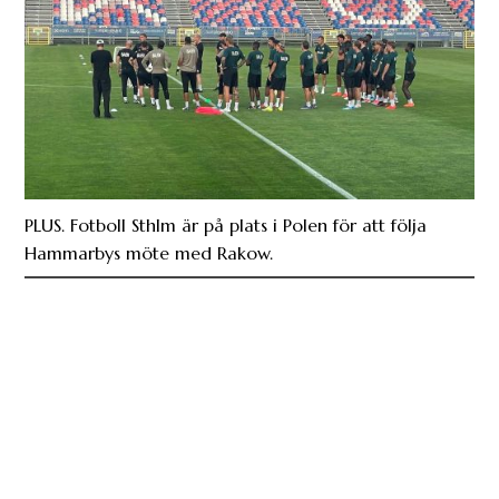
PLUS. Fotboll Sthlm är på plats i Polen för att följa
Hammarbys möte med Rakow.