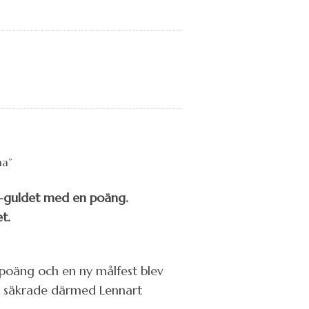
-guldet med en poäng.
t.
poäng och en ny målfest blev
h säkrade därmed Lennart