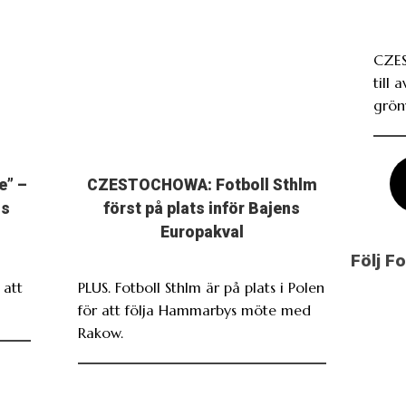
CZE
till 
grönv
e” –
CZESTOCHOWA: Fotboll Sthlm
ns
först på plats inför Bajens
Europakval
Följ F
att
PLUS. Fotboll Sthlm är på plats i Polen
för att följa Hammarbys möte med
Rakow.