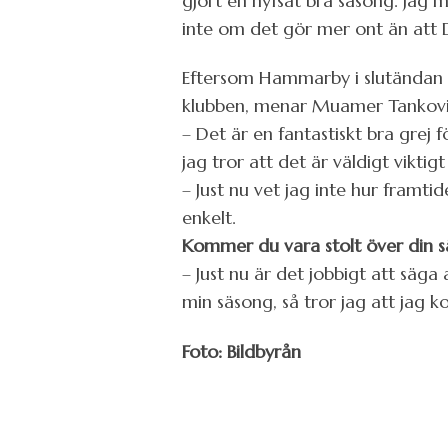
gjort en hyfsat bra säsong. Jag 
inte om det gör mer ont än att 
Eftersom Hammarby i slutändan säk
klubben, menar Muamer Tankovi
– Det är en fantastiskt bra grej 
jag tror att det är väldigt vikti
– Just nu vet jag inte hur framti
enkelt.
Kommer du vara stolt över din 
– Just nu är det jobbigt att säg
min säsong, så tror jag att jag 
Foto: Bildbyrån