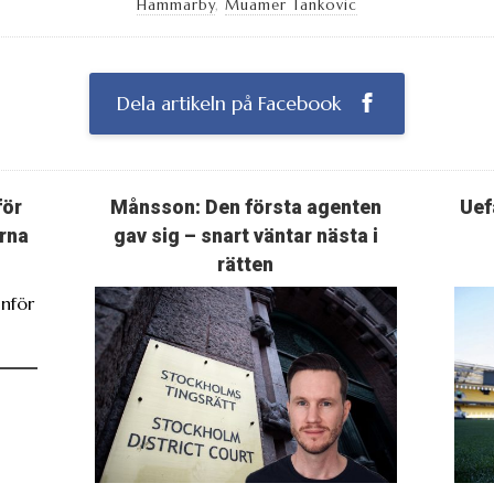
Hammarby
,
Muamer Tankovic
Dela artikeln på Facebook
för
Månsson: Den första agenten
Uef
rna
gav sig – snart väntar nästa i
rätten
nför