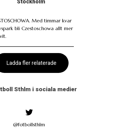
Stockholm
STOSCHOWA. Med timmar kvar
avspark bli Czestoschowa allt mer
it.
Ladda fler relaterade
otboll Sthlm i sociala medier
@fotbollsthlm