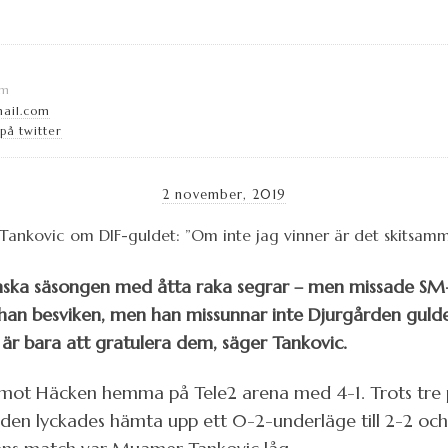
lm
ail.com
å twitter
2 november, 2019
nska säsongen med åtta raka segrar – men missade SM
 han besviken, men han missunnar inte Djurgården gulde
t är bara att gratulera dem, säger Tankovic.
mot Häcken hemma på Tele2 arena med 4-1. Trots tre 
rden lyckades hämta upp ett 0-2-underläge till 2-2 oc