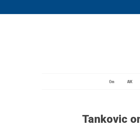
Om
AIK
Tankovic om