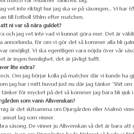
jens match var Muamer Tankovic låg.
Jag vet inte riktigt hur jag ska se på säsongen… Vi har
an till Fotboll Sthlm efter matchen.
att ni var så nära guldet?
ära och jag vet inte vad vi kunnat göra mer. Det är väldi
ra annorlunda, för om vi gör det så kommer alla bli galn
var omöjligt. Vi ska egentligen vara nöjda över vår sä
t är ingen hemlighet, det är jävligt tufft.
er lite extra?
precis. Om jag börjar kolla på matcher där vi kunde ha 
om jag har i mitt huvud just nu där jag tänker ”Shit om
tänker för mycket på det så kommer jag bara bli sjuk i
jurgården som vann Allsvenskan?
ör mig är det skitsamma om Djurgården eller Malmö vinn
t annat lag som vinner.
bra säsong. De vinner ju Allsvenskan så det är bara at