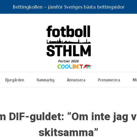
Bettingkollen – jämför Sveriges bästa bettingsidor
Djurgården
Hammarby
Annonsera
Prenumerera
Mi
 DIF-guldet: ”Om inte jag v
skitsamma”