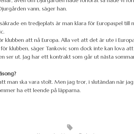
menar, även om Djurgården hade förlorat så hade vi förl
Djurgården vann, säger han.
rade en tredjeplats är man klara för Europaspel till nä
c.
för klubben att nå Europa. Alla vet att det är ute i Eu
gt för klubben, säger Tankovic som dock inte kan lova att
den ser ut. Jag har ett kontrakt som går ut nästa sommar,
säsong?
a att man ska vara stolt. Men jag tror, i slutändan när
kommer ha ett leende på läpparna.