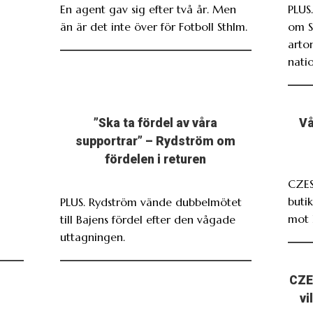
En agent gav sig efter två år. Men
PLUS
än är det inte över för Fotboll Sthlm.
om S
arto
nati
”Ska ta fördel av våra
Vå
supportrar” – Rydström om
fördelen i returen
CZES
butik
PLUS. Rydström vände dubbelmötet
mot 
till Bajens fördel efter den vågade
uttagningen.
CZE
vi