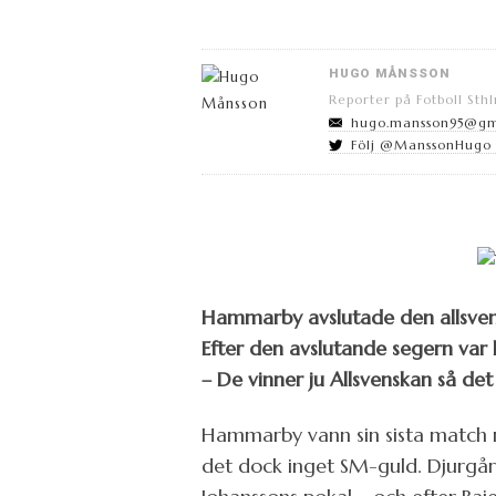
HUGO MÅNSSON
Reporter på Fotboll Sth
hugo.mansson95@gm
Följ @ManssonHugo p
Hammarby avslutade den allsve
Efter den avslutande segern var
– De vinner ju Allsvenskan så de
Hammarby vann sin sista match 
det dock inget SM-guld. Djurgå