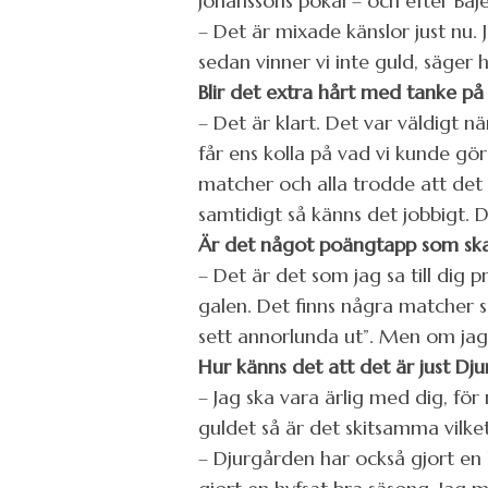
Johanssons pokal – och efter Ba
– Det är mixade känslor just nu. 
sedan vinner vi inte guld, säger h
Blir det extra hårt med tanke på 
– Det är klart. Det var väldigt n
får ens kolla på vad vi kunde gö
matcher och alla trodde att det 
samtidigt så känns det jobbigt. De
Är det något poängtapp som skav
– Det är det som jag sa till dig 
galen. Det finns några matcher s
sett annorlunda ut”. Men om jag 
Hur känns det att det är just D
– Jag ska vara ärlig med dig, f
guldet så är det skitsamma vilke
– Djurgården har också gjort en 