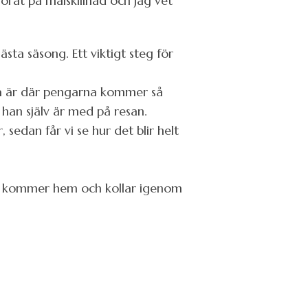
orat på målskillnad och jag vet
sta säsong. Ett viktigt steg för
ropa är där pengarna kommer så
 han själv är med på resan.
 sedan får vi se hur det blir helt
 jag kommer hem och kollar igenom