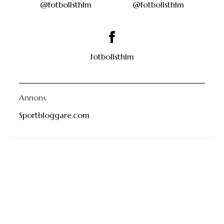
@fotbollsthlm
@fotbollsthlm
fotbollsthlm
Annons
Sportbloggare.com