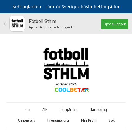
Bettingkollen – jämför Sveriges bästa bettingsidor
Fotboll Sthlm
x
Öppna i appen
App om AIK, Bajen och Djurgården
Om
AIK
Djurgården
Hammarby
Annonsera
Prenumerera
Min Profil
Sök