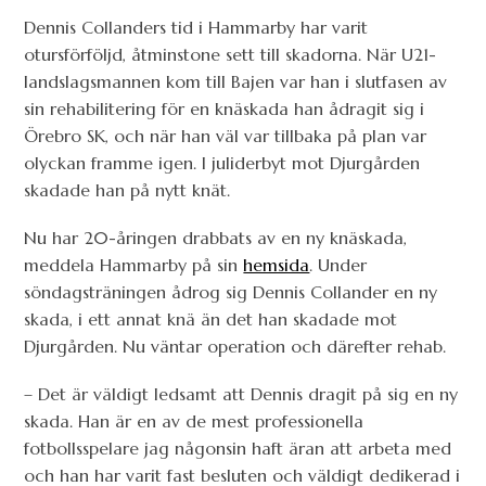
Dennis Collanders tid i Hammarby har varit
otursförföljd, åtminstone sett till skadorna. När U21-
landslagsmannen kom till Bajen var han i slutfasen av
sin rehabilitering för en knäskada han ådragit sig i
Örebro SK, och när han väl var tillbaka på plan var
olyckan framme igen. I juliderbyt mot Djurgården
skadade han på nytt knät.
Nu har 20-åringen drabbats av en ny knäskada,
meddela Hammarby på sin
hemsida
. Under
söndagsträningen ådrog sig Dennis Collander en ny
skada, i ett annat knä än det han skadade mot
Djurgården. Nu väntar operation och därefter rehab.
– Det är väldigt ledsamt att Dennis dragit på sig en ny
skada. Han är en av de mest professionella
fotbollsspelare jag någonsin haft äran att arbeta med
och han har varit fast besluten och väldigt dedikerad i