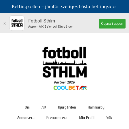
Bettingkollen – jämför Sveriges bästa bettingsidor
Fotboll Sthlm
x
Öppna i appen
App om AIK, Bajen och Djurgården
Om
AIK
Djurgården
Hammarby
Annonsera
Prenumerera
Min Profil
Sök