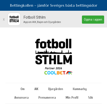
Bettingkollen – jämför Sveriges bästa bettingsidor
Fotboll Sthlm
x
Öppna i appen
App om AIK, Bajen och Djurgården
Om
AIK
Djurgården
Hammarby
Annonsera
Prenumerera
Min Profil
Sök