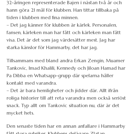
32-åringen representerade Bajen i nästan två år och
hann göra 21 mål för klubben. Han tittar tillbaka på
tiden i klubben med fina minnen.
– Det jag känner för klubben är kärlek. Personalen,
fansen, kärleken man har fått och kärleken man fått
visa. Det är det som jag värdesätter mest. Jag har
starka känslor för Hammarby, det har jag.
Tillsammans med bland andra Erkan Zengin, Muamer
Tankovic, Imad Khalili, Kennedy och Jiloan Hamad har
Pa Dibba en Whatsapp-grupp där spelarna håller
kontakt med varandra.
– Det är bara hemligheter och jidder där. Allt ifrån
roliga historier till att reta varandra men också seriöst
snack. Typ allt om Tankovic situation nu, där är det
mycket hets.
Den senaste tiden har en annan anfallare i Hammarby
fått stora rubriker. Klubbens delägare Zlatan