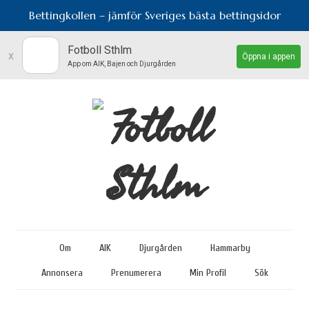
Bettingkollen – jämför Sveriges bästa bettingsidor
Fotboll Sthlm
x
Öppna i appen
App om AIK, Bajen och Djurgården
Om
AIK
Djurgården
Hammarby
Annonsera
Prenumerera
Min Profil
Sök