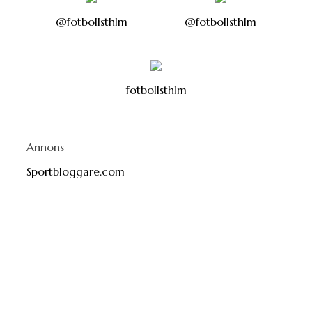
@fotbollsthlm
@fotbollsthlm
fotbollsthlm
Annons
Sportbloggare.com