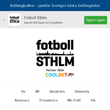
Bettingkollen – jämför Sveriges bästa bettingsidor
Fotboll Sthlm
x
Öppna i appen
App om AIK, Bajen och Djurgården
Om
AIK
Djurgården
Hammarby
Annonsera
Prenumerera
Min Profil
Sök