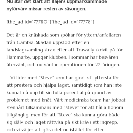
Nu står det klart att Bajens uppmärksammade
nyförvärv missar resten av säsongen.
[the_ad id=”77780″][the_ad id=”77778″]
Det är en knäskada som spökar för yttern/anfallaren
från Gambia. Skadan uppstod efter en
landslagssamling strax efter att Trawally skrivit på för
Hammarby, uppger klubben. I sommar har besvären
återvänt, och nu väntar operationen för 27-åringen.
– Vi lider med ”Steve” som har gjort sitt yttersta för
att prestera och hjälpa laget, samtidigt som han inte
kunnat nå upp till sin fulla potential på grund av
problemet med knät. Vårt medicinska team har jobbat
stenhårt tillsammans med ”Steve” för att hålla honom
tillgänglig, men för att “Steve” ska kunna göra både
sig själv och laget rättvisa på sikt krävs ett ingrepp,
och vi väljer att göra det nu istället för efter