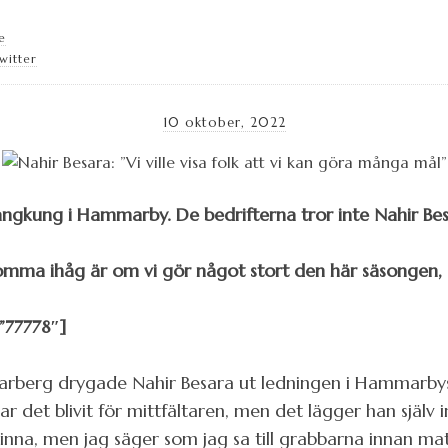
e
witter
10 oktober, 2022
ängkung i Hammarby. De bedrifterna tror inte Nahir Be
a ihåg är om vi gör något stort den här säsongen, s
”77778″]
Varberg drygade Nahir Besara ut ledningen i Hammarbys 
 det blivit för mittfältaren, men det lägger han själv i
 vinna, men jag säger som jag sa till grabbarna innan ma