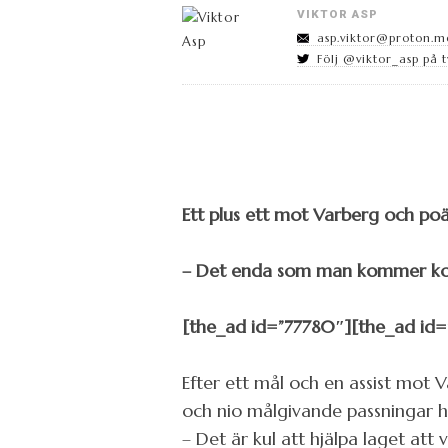
VIKTOR ASP
asp.viktor@proton.m
Följ @viktor_asp på t
Ett plus ett mot Varberg och po
– Det enda som man kommer komm
[the_ad id=”77780″][the_ad id=
Efter ett mål och en assist mot 
och nio målgivande passningar har
– Det är kul att hjälpa laget att