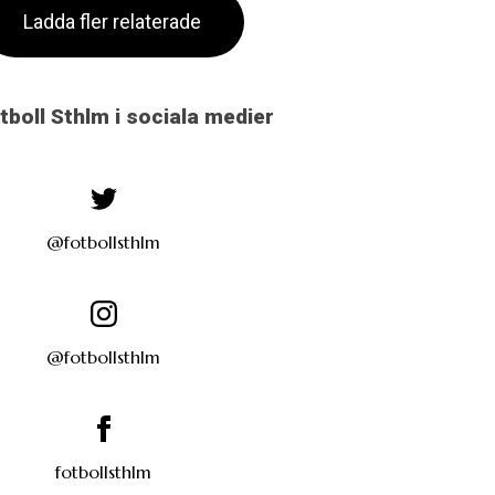
Ladda fler relaterade
otboll Sthlm i sociala medier
@fotbollsthlm
@fotbollsthlm
fotbollsthlm