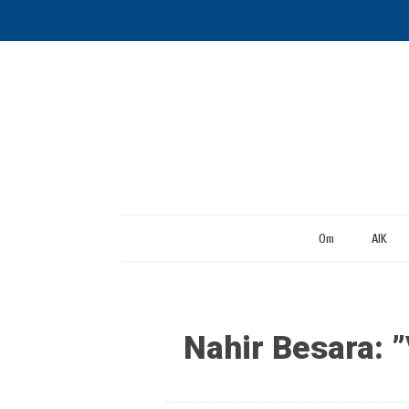
Om
AIK
Nahir Besara: ”