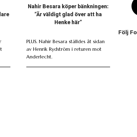
Nahir Besara köper bänkningen:
dare
”Är väldigt glad över att ha
Henke här”
Följ F
r
PLUS. Nahir Besara ställdes åt sidan
t
av Henrik Rydström i returen mot
Anderlecht.