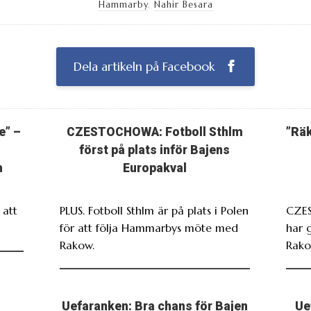
Hammarby
,
Nahir Besara
Dela artikeln på Facebook
e” –
CZESTOCHOWA: Fotboll Sthlm
”Räk
först på plats inför Bajens
h
Europakval
att
PLUS. Fotboll Sthlm är på plats i Polen
CZES
för att följa Hammarbys möte med
har 
Rakow.
Rako
Uefaranken: Bra chans för Bajen
Ue