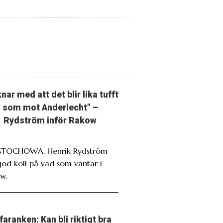
nar med att det blir lika tufft
som mot Anderlecht” –
Rydström inför Rakow
TOCHOWA. Henrik Rydström
god koll på vad som väntar i
w.
faranken: Kan bli riktigt bra