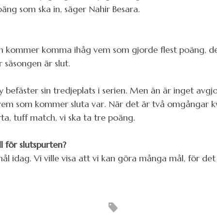
poäng som ska in, säger Nahir Besara.
 Ingen kommer komma ihåg vem som gjorde flest poäng
 säsongen är slut.
efäster sin tredjeplats i serien. Men än är inget avgj
m vem som kommer sluta var. När det är två omgångar k
rta, tuff match, vi ska ta tre poäng.
ll för slutspurten?
ål idag. Vi ville visa att vi kan göra många mål, för de