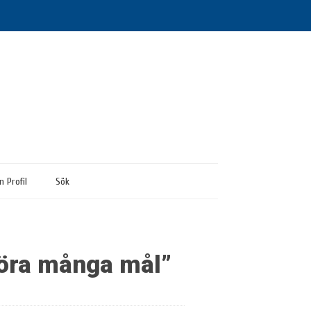
n Profil
Sök
 göra många mål”