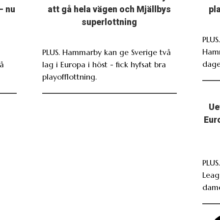
– nu
att gå hela vägen och Mjällbys
pl
superlottning
PLUS.
Hamm
PLUS. Hammarby kan ge Sverige två
dage
På
lag i Europa i höst - fick hyfsat bra
playofflottning.
Ue
Eur
PLUS
Leag
dame