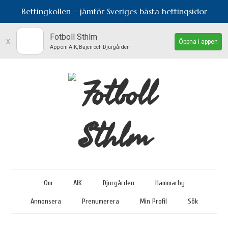
Bettingkollen – jämför Sveriges bästa bettingsidor
Fotboll Sthlm
x
Öppna i appen
App om AIK, Bajen och Djurgården
Om
AIK
Djurgården
Hammarby
Annonsera
Prenumerera
Min Profil
Sök